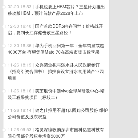
02-20 18:53
|
手机也要上HBM芯片？三星计划推出
移动版HBM，预计首款产品2028年上市
12-30 16:40
|
国产首款DDR5内存问世！价格战开
启，复制长江存储击败三星路径！
12-30 16:36
|
华为手机回归第一年：全年销量或超
4000万台 有望凭借Mate 70在高端市场击败苹果
11-26 18:19
|
众兴菌业拟与涟水县人民政府签订
《招商引资合同书》 拟投资设立涟水食用菌产业园
项目
11-26 18:16
|
美芝股份中选vivo全球AI研发中心-精
装工程采购项目（标段二）
11-26 18:14
|
健之佳拟用不超1亿回购公司股份 维护
公司价值及股东权益
11-26 09:53
|
格灵深瞳收购深圳市国科亿道科技有
限公司部分股权并增资5000万