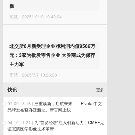
槛
高慧
2025/10/10 19:43:24
北交所6月新受理企业净利润均值9566万
元：3家为批发零售企业 大券商成为保荐
主力军
高慧
2025/7/7 19:26:28
快讯
更多
07-09 13:16
|
三重焕新，启航未来——Pivotal中文
品牌发布暨乔迁新址、新官网上线
04-10 11:21
|
为“首发经济”注入创新动力，CMEF见
证宽腾医学影像技术革新