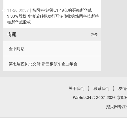
11-26 09:37
|
炜冈科技拟以1.49亿购买衡所华威
9.33%股权 华海诚科拟发行可转债收购炜冈科技所持
衡所华威股权
专题
更多
金阳对话
第七届挖贝北交所·新三板领军企业年会
关于我们
┊
联系我们
┊
友情
WaBei.CN © 2007-2026
京ICP
挖贝网专注