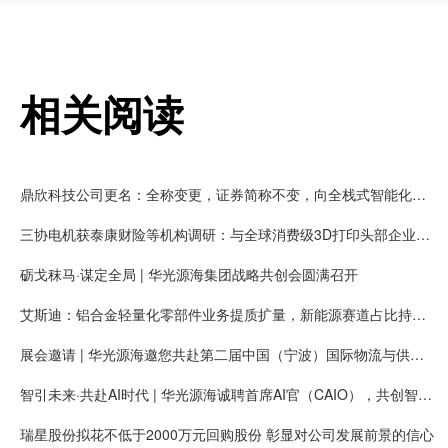
相关阅读
鼎欣科技公司更名：全称变更，证券简称不变，向全栈式智能化服务商升级
三协电机获泰康财险等机构调研：与全球消费级3D打印头部企业拓竹长期合作，有望获得大量新增客户需求
砺戈秣马·谋定全局 | 华光源海集团战略共创会圆满召开
艾斯迪：铝合金轻量化零部件业务提质扩量，新能源赛道占比持续提高
展会邀请 | 华光源海邀您共赴第二届中国（宁波）国际物流与供应链博览会，展位号：T01
智引未来·共赴AI时代 | 华光源海诚聘首席AI官（CAIO），共创智慧物流新未来！
瑞星股份拟花不低于2000万元回购股份 彰显对公司发展前景的信心