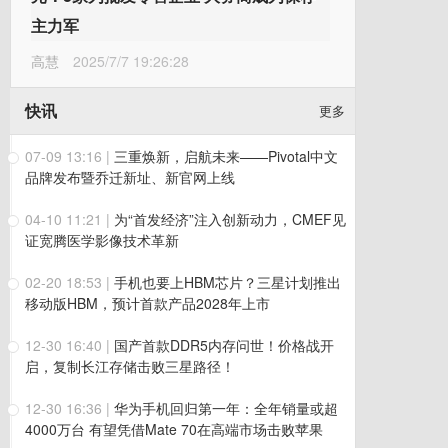
主力军
高慧
2025/7/7 19:26:28
快讯
更多
07-09 13:16
|
三重焕新，启航未来——Pivotal中文
品牌发布暨乔迁新址、新官网上线
04-10 11:21
|
为“首发经济”注入创新动力，CMEF见
证宽腾医学影像技术革新
02-20 18:53
|
手机也要上HBM芯片？三星计划推出
移动版HBM，预计首款产品2028年上市
12-30 16:40
|
国产首款DDR5内存问世！价格战开
启，复制长江存储击败三星路径！
12-30 16:36
|
华为手机回归第一年：全年销量或超
4000万台 有望凭借Mate 70在高端市场击败苹果