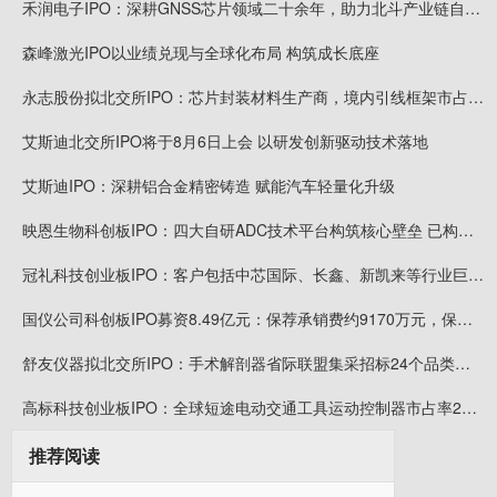
禾润电子IPO：深耕GNSS芯片领域二十余年，助力北斗产业链自主可控，出货量国内厂商第一
森峰激光IPO以业绩兑现与全球化布局 构筑成长底座
永志股份拟北交所IPO：芯片封装材料生产商，境内引线框架市占率7.63%，长电科技、通富微电供应商
艾斯迪北交所IPO将于8月6日上会 以研发创新驱动技术落地
艾斯迪IPO：深耕铝合金精密铸造 赋能汽车轻量化升级
映恩生物科创板IPO：四大自研ADC技术平台构筑核心壁垒 已构建起覆盖10款临床阶段资产的丰富管线
冠礼科技创业板IPO：客户包括中芯国际、长鑫、新凯来等行业巨头，市场份额超过至纯科技等位列行业首位
国仪公司科创板IPO募资8.49亿元：保荐承销费约9170万元，保代桂程、梁凯或可拿奖金
舒友仪器拟北交所IPO：手术解剖器省际联盟集采招标24个品类中选22个，相关技术获国家技术发明奖二等奖
高标科技创业板IPO：全球短途电动交通工具运动控制器市占率20.7%居第一 客户包括雅迪、爱玛等
推荐阅读