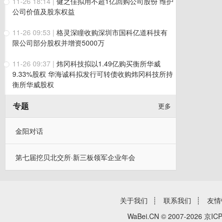
11-26 18:14
|
健之佳拟用不超1亿回购公司股份 维护
公司价值及股东权益
11-26 09:53
|
格灵深瞳收购深圳市国科亿道科技有
限公司部分股权并增资5000万
11-26 09:37
|
炜冈科技拟以1.49亿购买衡所华威
9.33%股权 华海诚科拟发行可转债收购炜冈科技所持
衡所华威股权
专题
更多
金阳对话
第七届挖贝北交所·新三板领军企业年会
关于我们
┊
联系我们
┊
友情
WaBei.CN © 2007-2026
京ICP