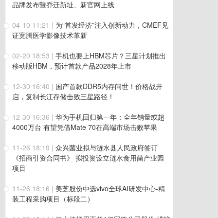
品牌发布暨乔迁新址、新官网上线
04-10 11:21
|
为“首发经济”注入创新动力，CMEF见
证宽腾医学影像技术革新
02-20 18:53
|
手机也要上HBM芯片？三星计划推出
移动版HBM，预计首款产品2028年上市
12-30 16:40
|
国产首款DDR5内存问世！价格战开
启，复制长江存储击败三星路径！
12-30 16:36
|
华为手机回归第一年：全年销量或超
4000万台 有望凭借Mate 70在高端市场击败苹果
11-26 18:19
|
众兴菌业拟与涟水县人民政府签订
《招商引资合同书》 拟投资设立涟水食用菌产业园
项目
11-26 18:16
|
美芝股份中选vivo全球AI研发中心-精
装工程采购项目（标段二）