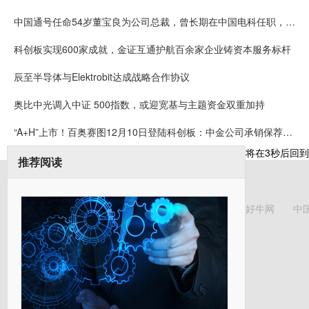
中国通号任命54岁董宝良为公司总裁，曾长期在中国电科任职，董事长楼齐良63岁，2024年薪酬57万
科创板实现600家成就，金证互通护航百余家企业铸资本服务标杆
辰至半导体与Elektrobit达成战略合作协议
奥比中光调入中证 500指数，或迎宽基与主题资金双重加持
“A+H”上市！百奥赛图12月10日登陆科创板：中金公司承销保荐费9850万元 保代为漆遥、张韦弦
将在
3
秒后回到
推荐阅读
好牛网
中