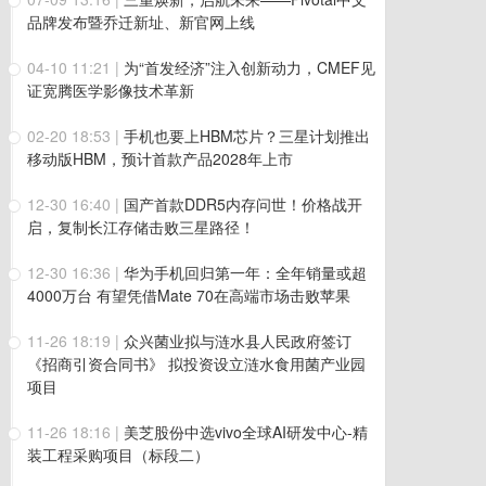
品牌发布暨乔迁新址、新官网上线
04-10 11:21
|
为“首发经济”注入创新动力，CMEF见
证宽腾医学影像技术革新
02-20 18:53
|
手机也要上HBM芯片？三星计划推出
移动版HBM，预计首款产品2028年上市
12-30 16:40
|
国产首款DDR5内存问世！价格战开
启，复制长江存储击败三星路径！
12-30 16:36
|
华为手机回归第一年：全年销量或超
4000万台 有望凭借Mate 70在高端市场击败苹果
11-26 18:19
|
众兴菌业拟与涟水县人民政府签订
《招商引资合同书》 拟投资设立涟水食用菌产业园
项目
11-26 18:16
|
美芝股份中选vivo全球AI研发中心-精
装工程采购项目（标段二）