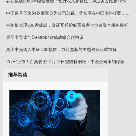
芯联集成2026年经营展望：预计收入超百亿，AI业务占比超10%
中国通号任命54岁董宝良为公司总裁，曾长期在中国电科任职，董事长楼齐良63岁，2024年薪酬57万
科创板实现600家成就，金证互通护航百余家企业铸资本服务标杆
辰至半导体与Elektrobit达成战略合作协议
奥比中光调入中证 500指数，或迎宽基与主题资金双重加持
“A+H”上市！百奥赛图12月10日登陆科创板：中金公司承销保荐费9850万元 保代为漆遥、张韦弦
推荐阅读