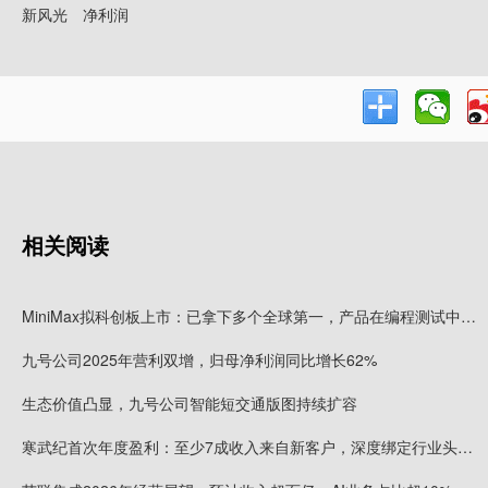
新风光
净利润
相关阅读
MiniMax拟科创板上市：已拿下多个全球第一，产品在编程测试中刷新行业记录，已服务逾2.36亿用户
九号公司2025年营利双增，归母净利润同比增长62%
生态价值凸显，九号公司智能短交通版图持续扩容
寒武纪首次年度盈利：至少7成收入来自新客户，深度绑定行业头部客户，行业整体盈利曙光初现