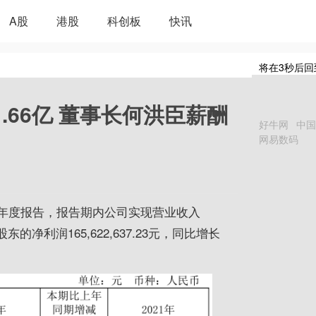
A股
港股
科创板
快讯
将在
3
秒后回
1.66亿 董事长何洪臣薪酬
好牛网
中国
网易数码
23年年度报告，报告期内公司实现营业收入
司股东的净利润165,622,637.23元，同比增长