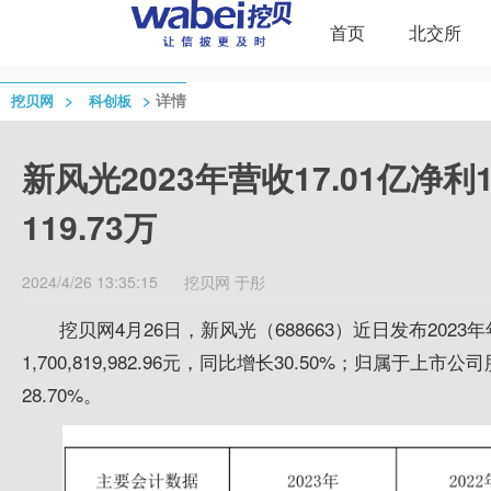
首页
北交所
>
>
详情
挖贝网
科创板
新风光2023年营收17.01亿净利
119.73万
2024/4/26 13:35:15
挖贝网
于彤
挖贝网4月26日，新风光（688663）近日发布20
1,700,819,982.96元，同比增长30.50%；归属于上市公
28.70%。