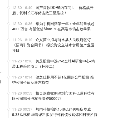
12-30 16:40
|
国产首款DDR5内存问世！价格战开
启，复制长江存储击败三星路径！
12-30 16:36
|
华为手机回归第一年：全年销量或超
4000万台 有望凭借Mate 70在高端市场击败苹果
11-26 18:19
|
众兴菌业拟与涟水县人民政府签订
《招商引资合同书》 拟投资设立涟水食用菌产业园
项目
11-26 18:16
|
美芝股份中选vivo全球AI研发中心-精
装工程采购项目（标段二）
成收入来自新客户，深度绑定行业头部客户，行业整体盈利曙光初现
11-26 18:14
|
健之佳拟用不超1亿回购公司股份 维
中国通号任命54岁董宝良为公司总裁，曾长期在中国电科任职，董事长楼齐良63岁，2024年薪酬57万
护公司价值及股东权益
11-26 09:53
|
格灵深瞳收购深圳市国科亿道科技有
限公司部分股权并增资5000万
A+H”上市！百奥赛图12月10日登陆科创板：中金公司承销保荐费9850万元 保代为漆遥、张韦弦
11-26 09:37
|
炜冈科技拟以1.49亿购买衡所华威
9.33%股权 华海诚科拟发行可转债收购炜冈科技所持