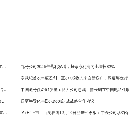
MiniMax拟科创板上市：已拿下多个全球第一，产品在编程测试中刷新行业记录，已服务逾2.36亿用户
九号公司2025年营利双增，归母净利润同比增长62%
寒武纪首次年度盈利：至少7
芯联集成2026年经营展望：预计收入超百亿，AI业务占比超10%
科创板实现600家成就，金证互通护航百余家企业铸资本服务标杆
辰至半导体与Elektrobit达成战略合作协议
奥比中光调入中证 500指数，或迎宽基与主题资金双重加持
“