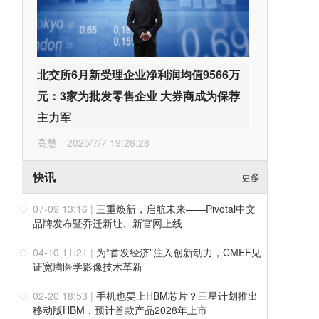
北交所6月新受理企业净利润均值9566万
元：3家为批发零售企业 大券商成为保荐
主力军
高慧
2025/7/7 19:26:28
快讯
更多
07-09 13:16
|
三重焕新，启航未来——Pivotal中文
品牌发布暨乔迁新址、新官网上线
04-10 11:21
|
为“首发经济”注入创新动力，CMEF见
证宽腾医学影像技术革新
02-20 18:53
|
手机也要上HBM芯片？三星计划推出
移动版HBM，预计首款产品2028年上市