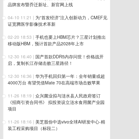
品牌发布暨乔迁新址、新官网上线
04-10 11:21
|
为“首发经济”注入创新动力，CMEF见
证宽腾医学影像技术革新
02-20 18:53
|
手机也要上HBM芯片？三星计划推出
移动版HBM，预计首款产品2028年上市
12-30 16:40
|
国产首款DDR5内存问世！价格战开
启，复制长江存储击败三星路径！
12-30 16:36
|
华为手机回归第一年：全年销量或超
4000万台 有望凭借Mate 70在高端市场击败苹果
11-26 18:19
|
众兴菌业拟与涟水县人民政府签订
《招商引资合同书》 拟投资设立涟水食用菌产业园
项目
11-26 18:16
|
美芝股份中选vivo全球AI研发中心-精
装工程采购项目（标段二）