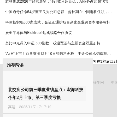
芯联集成2026年经营展望：预计收入超百亿，AI业务占比超10%
中国通号任命54岁董宝良为公司总裁，曾长期在中国电科任职，董事长楼齐良63岁，2024年薪酬57万
科创板实现600家成就，金证互通护航百余家企业铸资本服务标杆
辰至半导体与Elektrobit达成战略合作协议
奥比中光调入中证 500指数，或迎宽基与主题资金双重加持
“A+H”上市！百奥赛图12月10日登陆科创板：中金公司承销保荐费9850万元 保代为漆遥、张韦弦
将在
3
秒后回到
推荐阅读
好牛网
中
北交所公司前三季度业绩盘点：宏海科技
今年2月上市、第三季度亏损
高慧
2025/11/7 17:17:19