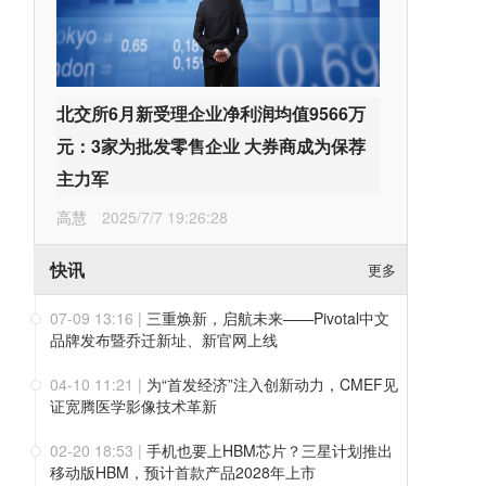
北交所6月新受理企业净利润均值9566万
元：3家为批发零售企业 大券商成为保荐
主力军
高慧
2025/7/7 19:26:28
快讯
更多
07-09 13:16
|
三重焕新，启航未来——Pivotal中文
品牌发布暨乔迁新址、新官网上线
04-10 11:21
|
为“首发经济”注入创新动力，CMEF见
证宽腾医学影像技术革新
02-20 18:53
|
手机也要上HBM芯片？三星计划推出
移动版HBM，预计首款产品2028年上市