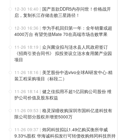
12-30 16:40
|
国产首款DDR5内存问世！价格战开
启，复制长江存储击败三星路径！
12-30 16:36
|
华为手机回归第一年：全年销量或超
4000万台 有望凭借Mate 70在高端市场击败苹果
11-26 18:19
|
众兴菌业拟与涟水县人民政府签订
《招商引资合同书》 拟投资设立涟水食用菌产业园
项目
11-26 18:16
|
美芝股份中选vivo全球AI研发中心-精
装工程采购项目（标段二）
11-26 18:14
|
健之佳拟用不超1亿回购公司股份 维
护公司价值及股东权益
11-26 09:53
|
格灵深瞳收购深圳市国科亿道科技有
限公司部分股权并增资5000万
11-26 09:37
|
炜冈科技拟以1.49亿购买衡所华威
9.33%股权 华海诚科拟发行可转债收购炜冈科技所持