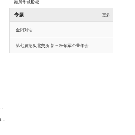
衡所华威股权
专题
更多
金阳对话
第七届挖贝北交所·新三板领军企业年会
成收入来自新客户，深度绑定行业头部客户，行业整体盈利曙光初现
中国通号任命54岁董宝良为公司总裁，曾长期在中国电科任职，董事长楼齐良63岁，2024年薪酬57万