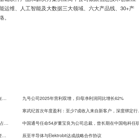
能运维、人工智能及大数据三大领域、六大产品线、30+产
络。
MiniMax拟科创板上市：已拿下多个全球第一，产品在编程测试中刷新行业记录，已服务逾2.36亿用户
九号公司2025年营利双增，归母净利润同比增长62%
寒武纪首次年度盈利：至少7
芯联集成2026年经营展望：预计收入超百亿，AI业务占比超10%
科创板实现600家成就，金证互通护航百余家企业铸资本服务标杆
辰至半导体与Elektrobit达成战略合作协议