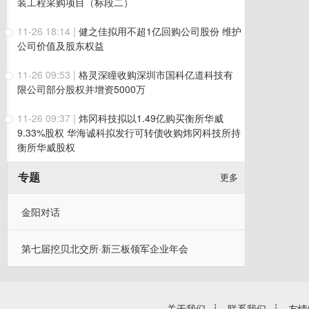
装工程采购项目（标段二）
11-26 18:14
|
健之佳拟用不超1亿回购公司股份 维护
公司价值及股东权益
11-26 09:53
|
格灵深瞳收购深圳市国科亿道科技有
限公司部分股权并增资5000万
11-26 09:37
|
炜冈科技拟以1.49亿购买衡所华威
9.33%股权 华海诚科拟发行可转债收购炜冈科技所持
衡所华威股权
专题
更多
金阳对话
第七届挖贝北交所·新三板领军企业年会
关于我们
┊
联系我们
┊
友情