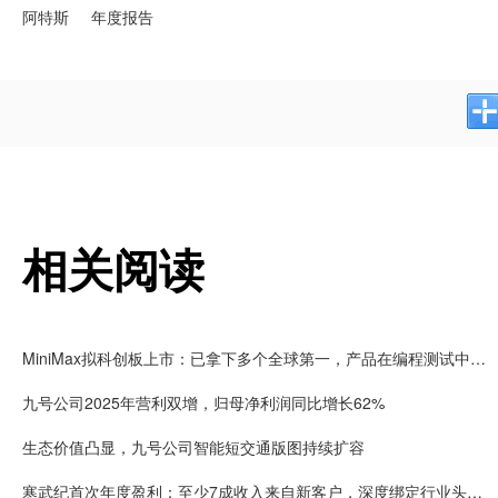
阿特斯
年度报告
相关阅读
MiniMax拟科创板上市：已拿下多个全球第一，产品在编程测试中刷新行业记录，已服务逾2.36亿用户
九号公司2025年营利双增，归母净利润同比增长62%
生态价值凸显，九号公司智能短交通版图持续扩容
寒武纪首次年度盈利：至少7成收入来自新客户，深度绑定行业头部客户，行业整体盈利曙光初现