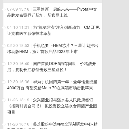
07-09 13:16
|
三重焕新，启航未来——Pivotal中文
品牌发布暨乔迁新址、新官网上线
04-10 11:21
|
为“首发经济”注入创新动力，CMEF见
证宽腾医学影像技术革新
02-20 18:53
|
手机也要上HBM芯片？三星计划推出
移动版HBM，预计首款产品2028年上市
12-30 16:40
|
国产首款DDR5内存问世！价格战开
启，复制长江存储击败三星路径！
12-30 16:36
|
华为手机回归第一年：全年销量或超
4000万台 有望凭借Mate 70在高端市场击败苹果
11-26 18:19
|
众兴菌业拟与涟水县人民政府签订
《招商引资合同书》 拟投资设立涟水食用菌产业园
项目
11-26 18:16
|
美芝股份中选vivo全球AI研发中心-精