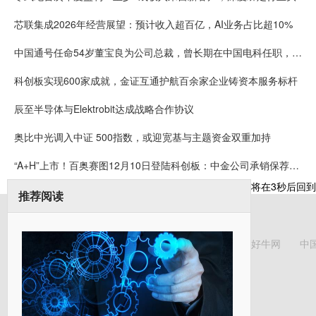
芯联集成2026年经营展望：预计收入超百亿，AI业务占比超10%
中国通号任命54岁董宝良为公司总裁，曾长期在中国电科任职，董事长楼齐良63岁，2024年薪酬57万
科创板实现600家成就，金证互通护航百余家企业铸资本服务标杆
辰至半导体与Elektrobit达成战略合作协议
奥比中光调入中证 500指数，或迎宽基与主题资金双重加持
“A+H”上市！百奥赛图12月10日登陆科创板：中金公司承销保荐费9850万元 保代为漆遥、张韦弦
将在
3
秒后回到
推荐阅读
好牛网
中