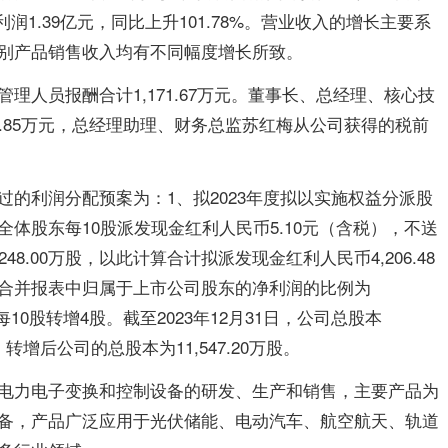
利润1.39亿元，同比上升101.78%。营业收入的增长主要系
别产品销售收入均有不同幅度增长所致。
管理人员报酬合计
1,171.67
万元。
董事长、总经理、核心技
.85
万元
，
总经理助理、财务总监苏红梅
从公司获得的税前
过的利润分配预案为：
1、拟2023年度拟以实施权益分派股
体股东每10股派发现金红利人民币5.10元（含税），不送
248.00万股，以此计算合计拟派发现金红利人民币4,206.48
合并报表中归属于上市公司股东的净利润的比例为
10股转增4股。截至2023年12月31日，公司总股本
股，转增后公司的总股本为11,547.20万股。
电力电子变换和控制设备的研发、生产和销售，主要产品为
备，产品广泛应用于光伏储能、电动汽车、航空航天、轨道