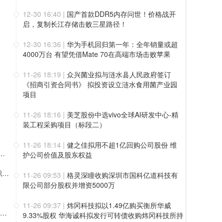
12-30 16:40
|
国产首款DDR5内存问世！价格战开
启，复制长江存储击败三星路径！
12-30 16:36
|
华为手机回归第一年：全年销量或超
4000万台 有望凭借Mate 70在高端市场击败苹果
11-26 18:19
|
众兴菌业拟与涟水县人民政府签订
《招商引资合同书》 拟投资设立涟水食用菌产业园
项目
11-26 18:16
|
美芝股份中选vivo全球AI研发中心-精
装工程采购项目（标段二）
11-26 18:14
|
健之佳拟用不超1亿回购公司股份 维
成收入来自新客户，深度绑定行业头部客户，行业整体盈利曙光初现
护公司价值及股东权益
中国通号任命54岁董宝良为公司总裁，曾长期在中国电科任职，董事长楼齐良63岁，2024年薪酬57万
11-26 09:53
|
格灵深瞳收购深圳市国科亿道科技有
限公司部分股权并增资5000万
11-26 09:37
|
炜冈科技拟以1.49亿购买衡所华威
A+H”上市！百奥赛图12月10日登陆科创板：中金公司承销保荐费9850万元 保代为漆遥、张韦弦
9.33%股权 华海诚科拟发行可转债收购炜冈科技所持