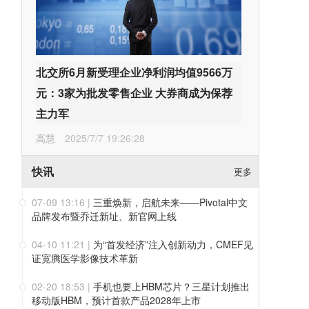
北交所6月新受理企业净利润均值9566万
元：3家为批发零售企业 大券商成为保荐
主力军
高慧
2025/7/7 19:26:28
快讯
更多
07-09 13:16
|
三重焕新，启航未来——Pivotal中文
品牌发布暨乔迁新址、新官网上线
04-10 11:21
|
为“首发经济”注入创新动力，CMEF见
证宽腾医学影像技术革新
02-20 18:53
|
手机也要上HBM芯片？三星计划推出
移动版HBM，预计首款产品2028年上市