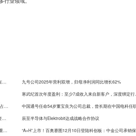
多行业领域。
MiniMax拟科创板上市：已拿下多个全球第一，产品在编程测试中刷新行业记录，已服务逾2.36亿用户
九号公司2025年营利双增，归母净利润同比增长62%
寒武纪首次年度盈利：至少7
芯联集成2026年经营展望：预计收入超百亿，AI业务占比超10%
科创板实现600家成就，金证互通护航百余家企业铸资本服务标杆
辰至半导体与Elektrobit达成战略合作协议
奥比中光调入中证 500指数，或迎宽基与主题资金双重加持
“