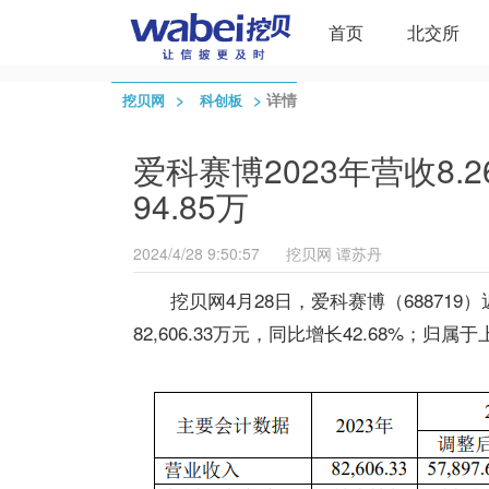
首页
北交所
>
>
详情
挖贝网
科创板
爱科赛博2023年营收8.
94.85万
2024/4/28 9:50:57
挖贝网
谭苏丹
挖贝网4月
28
日，
爱科赛博
（68871
82,606.33万
元，同比
增长
42.68
%；归属于