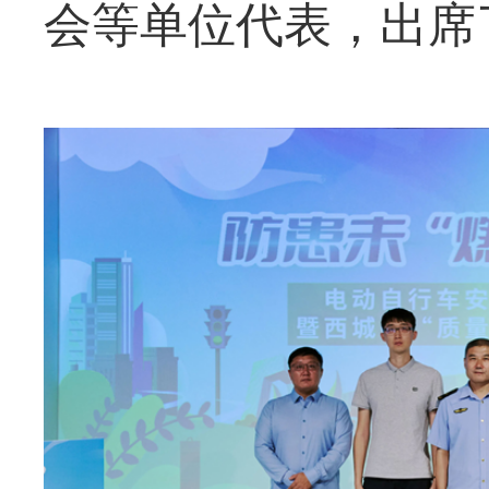
会等单位代表，出席