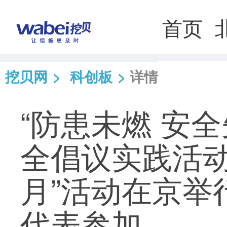
首页
挖贝网
>
科创板
>
详情
“防患未燃 安
全倡议实践活动
月”活动在京举
代表参加