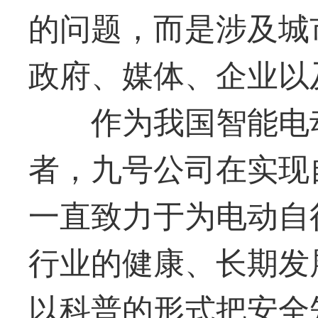
的问题，而是涉及城
政府、媒体、企业以
作为我国智能电
者，
九号
公司在实现
一直致力于为电动自
行业的健康、长期发
以科普的形式把安全