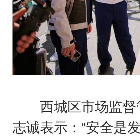
西城区市场监督
志诚表示：“安全是