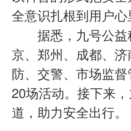
全意识扎根到用户心
据悉，
九号
公益
京、郑州、成都、济
防、交警、市场监督
20场活动。接下来，
道，助力安全出行。