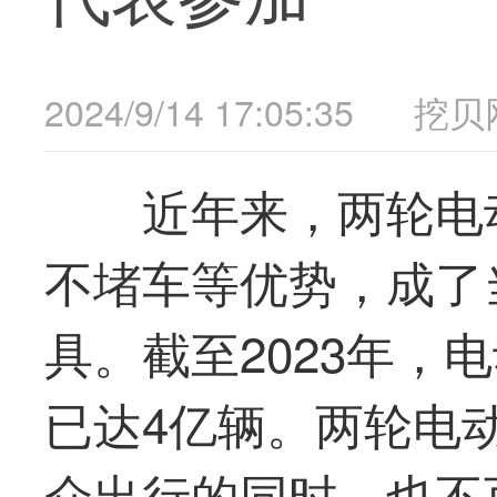
2024/9/14 17:05:35
挖贝
近年来，两轮电
不堵车等优势，成了
具。截至2023年，
已达4亿辆。两轮电
众出行的同时，也不