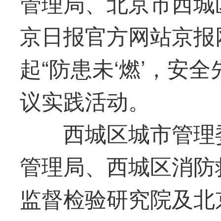
管理局、北京市西城
京日报官方网站京报
起“防患未‘燃’，安全
议实践活动。
西城区城市管理
管理局、西城区消防
监督检验研究院及北