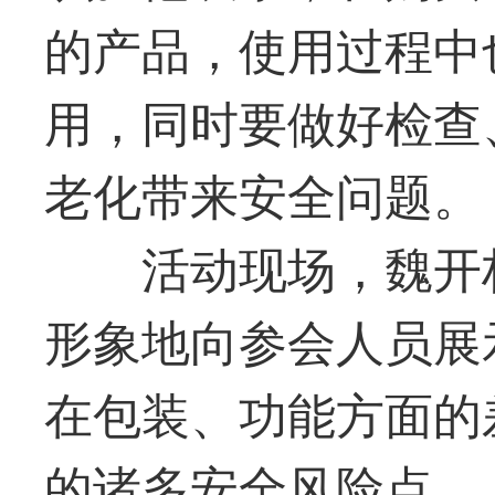
的产品，使用过程中
用，同时要做好检查
老化带来安全问题。
活动现场，魏开
形象地向参会人员展
在包装、功能方面的
的诸多安全风险点。