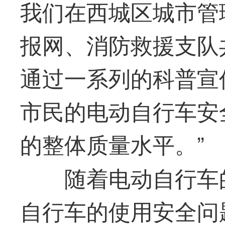
我们在西城区城市管
报网、消防救援支队
通过一系列的科普宣
市民的电动自行车安
的整体质量水平。”
随着电动自行车
自行车的使用安全问