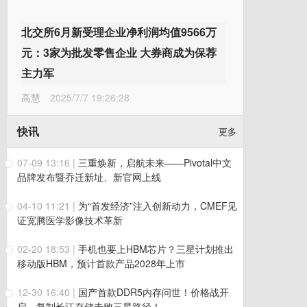
北交所6月新受理企业净利润均值9566万
元：3家为批发零售企业 大券商成为保荐
主力军
高慧
2025/7/7 19:26:28
快讯
更多
07-09 13:16
|
三重焕新，启航未来——Pivotal中文
品牌发布暨乔迁新址、新官网上线
04-10 11:21
|
为“首发经济”注入创新动力，CMEF见
证宽腾医学影像技术革新
02-20 18:53
|
手机也要上HBM芯片？三星计划推出
移动版HBM，预计首款产品2028年上市
12-30 16:40
|
国产首款DDR5内存问世！价格战开
启，复制长江存储击败三星路径！