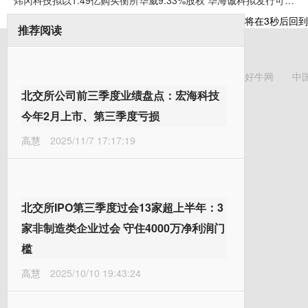
炜冈科技拟以1.49亿购买衡所华威9.33%股权 华海诚科拟发行可转债收购炜冈科技所持衡所华威股权
将在
3
秒后回到
推荐阅读
好牛网
中
北交所公司前三季度业绩盘点：宏海科技
今年2月上市、第三季度亏损
高慧
2025/11/7 17:17:19
北交所IPO第三季度过会13家超上半年：3
家非制造类企业过会 守住4000万净利润门
槛
高慧
2025/10/10 19:43:24