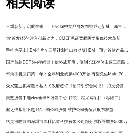
相关阅读
三重焕新，启航未来——Pivotal中文品牌发布暨乔迁新址、新官网上线
为“首发经济”注入创新动力，CMEF见证宽腾医学影像技术革新
手机也要上HBM芯片？三星计划推出移动版HBM，预计首款产品2028年上市
国产首款DDR5内存问世！价格战开启，复制长江存储击败三星路径！
华为手机回归第一年：全年销量或超4000万台 有望凭借Mate 70在高端市场击败苹果
众兴菌业拟与涟水县人民政府签订《招商引资合同书》 拟投资设立涟水食用菌产业园项目
美芝股份中选vivo全球AI研发中心-精装工程采购项目（标段二）
健之佳拟用不超1亿回购公司股份 维护公司价值及股东权益
格灵深瞳收购深圳市国科亿道科技有限公司部分股权并增资5000万