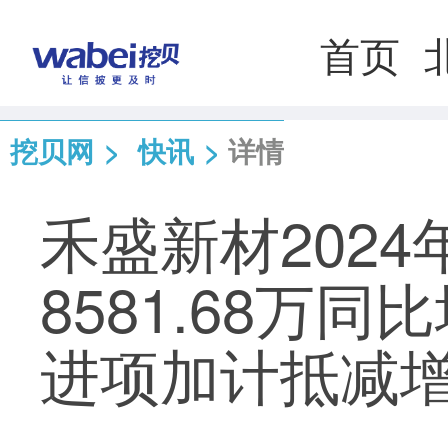
首页
挖贝网
>
快讯
>
详情
禾盛新材202
8581.68万同
进项加计抵减