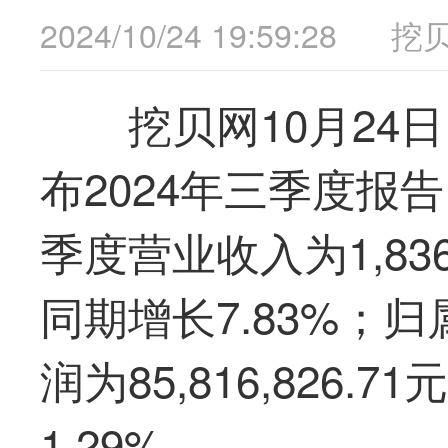
2024/10/24 19:59:28
挖
挖贝网
10
月
24
日
布2024年
三季度
报告
季度
营业收入为
1,83
同期
增长
7.83
%；归
润为
85,816,826.71
元
1.29%
。