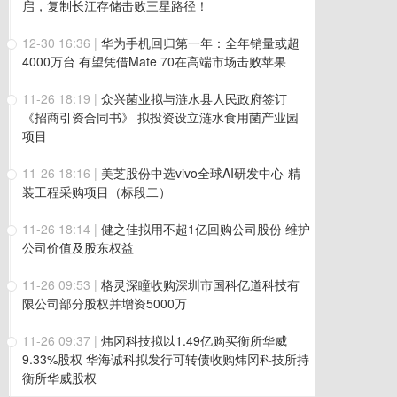
启，复制长江存储击败三星路径！
12-30 16:36
|
华为手机回归第一年：全年销量或超
4000万台 有望凭借Mate 70在高端市场击败苹果
11-26 18:19
|
众兴菌业拟与涟水县人民政府签订
《招商引资合同书》 拟投资设立涟水食用菌产业园
项目
11-26 18:16
|
美芝股份中选vivo全球AI研发中心-精
装工程采购项目（标段二）
11-26 18:14
|
健之佳拟用不超1亿回购公司股份 维护
公司价值及股东权益
11-26 09:53
|
格灵深瞳收购深圳市国科亿道科技有
限公司部分股权并增资5000万
11-26 09:37
|
炜冈科技拟以1.49亿购买衡所华威
9.33%股权 华海诚科拟发行可转债收购炜冈科技所持
衡所华威股权