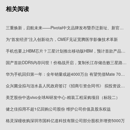
相关阅读
三重焕新，启航未来——Pivotal中文品牌发布暨乔迁新址、新官网上线
为“首发经济”注入创新动力，CMEF见证宽腾医学影像技术革新
手机也要上HBM芯片？三星计划推出移动版HBM，预计首款产品2028年上市
国产首款DDR5内存问世！价格战开启，复制长江存储击败三星路径！
华为手机回归第一年：全年销量或超4000万台 有望凭借Mate 70在高端市场击败苹果
众兴菌业拟与涟水县人民政府签订《招商引资合同书》 拟投资设立涟水食用菌产业园项目
美芝股份中选vivo全球AI研发中心-精装工程采购项目（标段二）
健之佳拟用不超1亿回购公司股份 维护公司价值及股东权益
格灵深瞳收购深圳市国科亿道科技有限公司部分股权并增资5000万