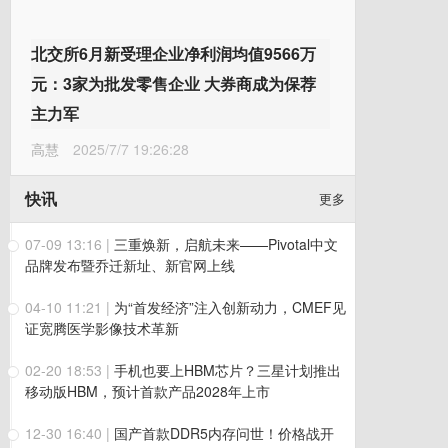
北交所6月新受理企业净利润均值9566万
元：3家为批发零售企业 大券商成为保荐
主力军
高慧
2025/7/7 19:26:28
快讯
更多
07-09 13:16
|
三重焕新，启航未来——Pivotal中文
品牌发布暨乔迁新址、新官网上线
04-10 11:21
|
为“首发经济”注入创新动力，CMEF见
证宽腾医学影像技术革新
02-20 18:53
|
手机也要上HBM芯片？三星计划推出
移动版HBM，预计首款产品2028年上市
12-30 16:40
|
国产首款DDR5内存问世！价格战开