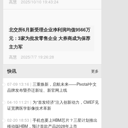
高慧
2025/10/10 19:43:24
北交所6月新受理企业净利润均值9566万
元：3家为批发零售企业 大券商成为保荐
主力军
高慧
2025/7/7 19:26:28
快讯
更多
07-09 13:16
|
三重焕新，启航未来——Pivotal中文
品牌发布暨乔迁新址、新官网上线
04-10 11:21
|
为“首发经济”注入创新动力，CMEF见
证宽腾医学影像技术革新
02-20 18:53
|
手机也要上HBM芯片？三星计划推出
移动版HBM，预计首款产品2028年上市