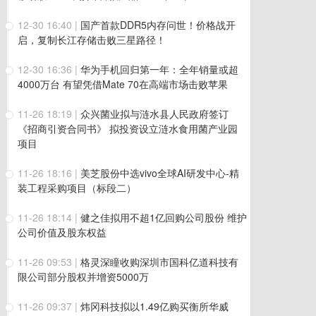
12-30 16:40
|
国产首款DDR5内存问世！价格战开
启，复制长江存储击败三星路径！
12-30 16:36
|
华为手机回归第一年：全年销量或超
4000万台 有望凭借Mate 70在高端市场击败苹果
11-26 18:19
|
众兴菌业拟与涟水县人民政府签订
《招商引资合同书》 拟投资设立涟水食用菌产业园
项目
11-26 18:16
|
美芝股份中选vivo全球AI研发中心-精
装工程采购项目（标段二）
11-26 18:14
|
健之佳拟用不超1亿回购公司股份 维护
公司价值及股东权益
11-26 09:53
|
格灵深瞳收购深圳市国科亿道科技有
限公司部分股权并增资5000万
11-26 09:37
|
炜冈科技拟以1.49亿购买衡所华威