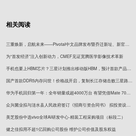
相关阅读
三重焕新，启航未来——Pivotal中文品牌发布暨乔迁新址、新官网上线
为“首发经济”注入创新动力，CMEF见证宽腾医学影像技术革新
手机也要上HBM芯片？三星计划推出移动版HBM，预计首款产品2028年上市
国产首款DDR5内存问世！价格战开启，复制长江存储击败三星路径！
华为手机回归第一年：全年销量或超4000万台 有望凭借Mate 70在高端市场击败苹果
众兴菌业拟与涟水县人民政府签订《招商引资合同书》 拟投资设立涟水食用菌产业园项目
美芝股份中选vivo全球AI研发中心-精装工程采购项目（标段二）
健之佳拟用不超1亿回购公司股份 维护公司价值及股东权益