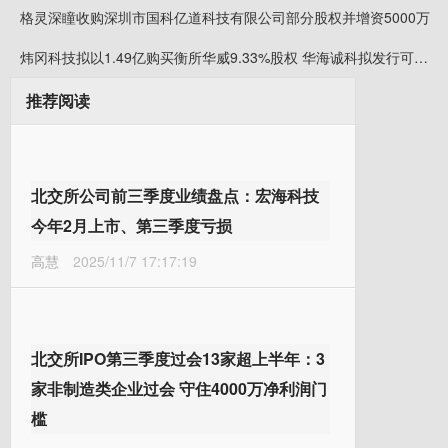
格灵深瞳收购深圳市国科亿道科技有限公司部分股权并增资5000万
炜冈科技拟以1.49亿购买衡所华威9.33%股权 华海诚科拟发行可转债收购炜冈科技所持衡所华威股权
推荐阅读
北交所公司前三季度业绩盘点：宏海科技
今年2月上市、第三季度亏损
高慧
2025/11/7 17:17:19
北交所IPO第三季度过会13家超上半年：3
家非制造类企业过会 守住4000万净利润门
槛