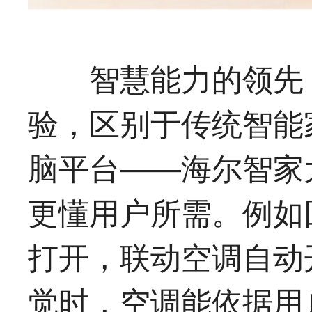
智慧能力的领先
验，区别于传统智能
脑平台——海尔智家
更懂用户所需。例如
打开，联动空调自动
觉时，空调能依据用