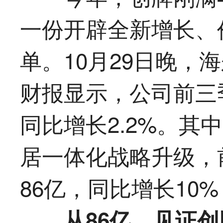
一份开辟全新增长、
单。10月29日晚，
财报显示，公司前三季
同比增长2.2%。其
居一体化战略升级，
86亿，同比增长10
从86亿，见证