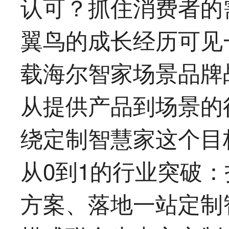
认可？抓住消费者的
翼鸟的成长经历可见一
载海尔智家场景品牌
从提供产品到场景的
绕定制智慧家这个目
从0到1的行业突破
方案、落地一站定制