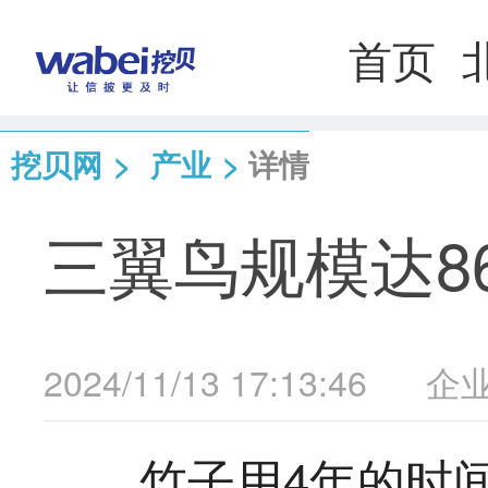
首页
挖贝网
>
产业
>
详情
三翼鸟规模达8
2024/11/13 17:13:46
企
竹子用4年的时