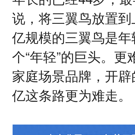
说，将三翼鸟放置到
亿规模的三翼鸟是年
个“年轻”的巨头。
家庭场景品牌，开辟的
亿这条路更为难走。