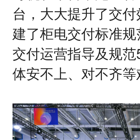
台，大大提升了交付
建了柜电交付标准规
交付运营指导及规范
体安不上、对不齐等