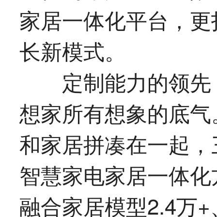
家居一体化平台，更
长新模式。
定制能力的领先
想家所有想象的底气
和家居拼凑在一起，
智慧家电家居一体化
融合家居模型2.4万+