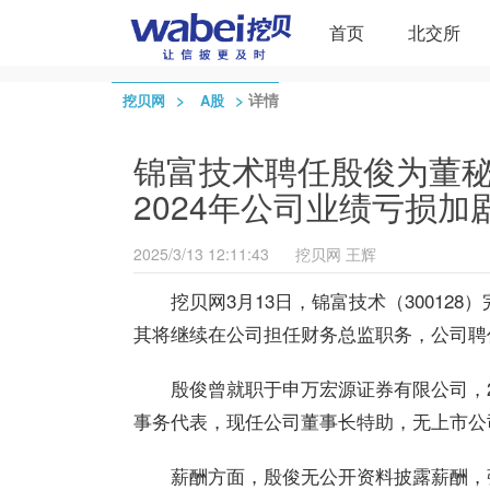
首页
北交所
>
>
详情
挖贝网
A股
锦富技术聘任殷俊为董
2024年公司业绩亏损加
2025/3/13 12:11:43
挖贝网
王辉
挖贝网3月13日，锦富技术（3001
其将继续在公司担任财务总监职务，公司聘
殷俊曾就职于申万宏源证券有限公司，2
事务代表，现任公司董事长特助，无上市公
薪酬方面，殷俊无公开资料披露薪酬，