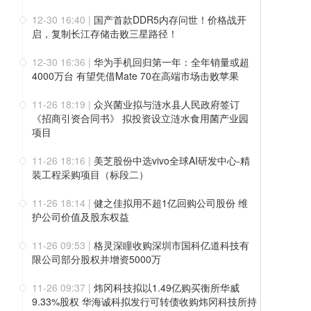
12-30 16:40
|
国产首款DDR5内存问世！价格战开
启，复制长江存储击败三星路径！
12-30 16:36
|
华为手机回归第一年：全年销量或超
4000万台 有望凭借Mate 70在高端市场击败苹果
11-26 18:19
|
众兴菌业拟与涟水县人民政府签订
《招商引资合同书》 拟投资设立涟水食用菌产业园
项目
11-26 18:16
|
美芝股份中选vivo全球AI研发中心-精
装工程采购项目（标段二）
11-26 18:14
|
健之佳拟用不超1亿回购公司股份 维
护公司价值及股东权益
11-26 09:53
|
格灵深瞳收购深圳市国科亿道科技有
限公司部分股权并增资5000万
11-26 09:37
|
炜冈科技拟以1.49亿购买衡所华威
9.33%股权 华海诚科拟发行可转债收购炜冈科技所持