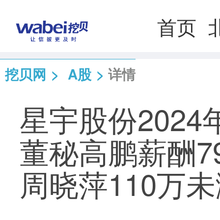
首页
挖贝网
>
A股
>
详情
星宇股份2024
董秘高鹏薪酬7
周晓萍110万