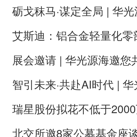
砺戈秣马·谋定全局 | 