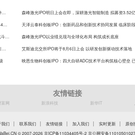
森峰激光IPO北交所上会 打造智能制造板块的 “激光冲击波”
超纯应材创业板IPO募资16.8亿元：保荐承销费用9944万元 保代袁琳翕、张冠峰或可拿奖金
禾润电子IPO：深耕GNSS芯片领域二十余年，助力北斗产业链自主可控，出货量国内厂商第一
森峰激光IPO以业绩兑现与全球化布局 构筑成长底座
永志股份拟北交所IPO：芯片封装材料生产商，境内引线框架市占率7.63%，长电科技、通富微电供应商
艾斯迪北交所IPO将于8月6日上会 以研发创新驱动技术落地
级
友情链接
财富网
新浪科技
新华IT
于我们
┊
联系我们
┊
友情链接
┊
加入我们
┊
实时更新
┊
原创
aBei.CN © 2007-2026
京ICP备11034405号-2
京公网安备11010501027