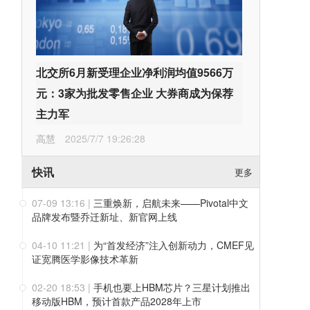
北交所6月新受理企业净利润均值9566万
元：3家为批发零售企业 大券商成为保荐
主力军
高慧
2025/7/7 19:26:28
快讯
更多
07-09 13:16
|
三重焕新，启航未来——Pivotal中文
品牌发布暨乔迁新址、新官网上线
04-10 11:21
|
为“首发经济”注入创新动力，CMEF见
证宽腾医学影像技术革新
02-20 18:53
|
手机也要上HBM芯片？三星计划推出
移动版HBM，预计首款产品2028年上市