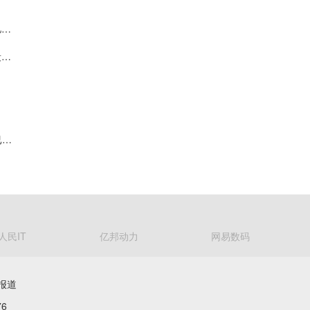
森峰激光IPO明日上会在即，深耕激光智能制造 拟募资3.52亿元扩产增效
天泽云泰科创板IPO：创新药品和创新技术协同发展 临床阶段产品研发进度均为全球首位或前三
映恩生物科创板IPO：四大自研ADC技术平台构筑核心壁垒 已构建起覆盖10款临床阶段资产的丰富管线
人民IT
亿邦动力
网易数码
报道
6