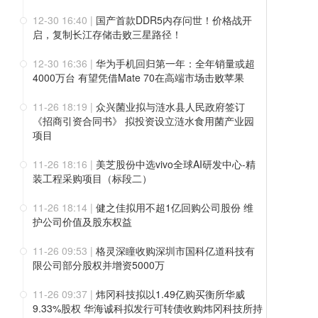
12-30 16:40
|
国产首款DDR5内存问世！价格战开
启，复制长江存储击败三星路径！
12-30 16:36
|
华为手机回归第一年：全年销量或超
4000万台 有望凭借Mate 70在高端市场击败苹果
11-26 18:19
|
众兴菌业拟与涟水县人民政府签订
《招商引资合同书》 拟投资设立涟水食用菌产业园
项目
11-26 18:16
|
美芝股份中选vivo全球AI研发中心-精
装工程采购项目（标段二）
11-26 18:14
|
健之佳拟用不超1亿回购公司股份 维
护公司价值及股东权益
11-26 09:53
|
格灵深瞳收购深圳市国科亿道科技有
限公司部分股权并增资5000万
11-26 09:37
|
炜冈科技拟以1.49亿购买衡所华威
9.33%股权 华海诚科拟发行可转债收购炜冈科技所持