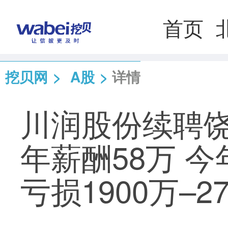
首页
挖贝网
>
A股
>
详情
川润股份续聘饶
年薪酬58万 
亏损1900万–2