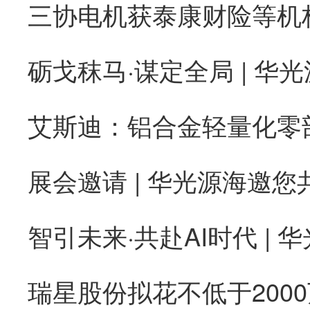
砺戈秣马·谋定全局 | 