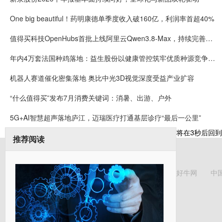
One big beautiful！药明康德单季度收入破160亿，利润率首超40%
值得买科技OpenHubs首批上线阿里云Qwen3.8-Max，持续完善企业多模型服务
年内4万套法国种鸡落地：益生股份以健康管控筑牢优质种源竞争壁垒
机器人赛道催化密集落地 奥比中光3D视觉深度受益产业扩容
“什么值得买”发布7月消费关键词：消暑、出游、户外
5G+AI智慧超声落地庐江，迈瑞医疗打通基层诊疗“最后一公里”
将在
3
秒后回到
推荐阅读
好牛网
中