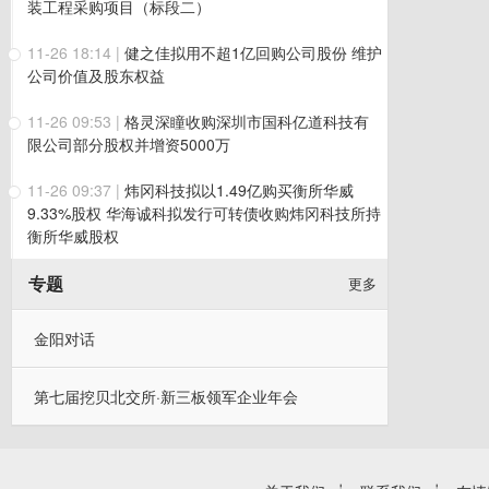
装工程采购项目（标段二）
11-26 18:14
|
健之佳拟用不超1亿回购公司股份 维护
公司价值及股东权益
11-26 09:53
|
格灵深瞳收购深圳市国科亿道科技有
限公司部分股权并增资5000万
11-26 09:37
|
炜冈科技拟以1.49亿购买衡所华威
9.33%股权 华海诚科拟发行可转债收购炜冈科技所持
衡所华威股权
专题
更多
金阳对话
第七届挖贝北交所·新三板领军企业年会