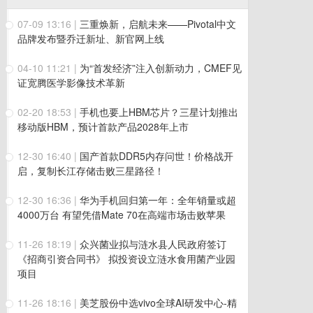
07-09 13:16
|
三重焕新，启航未来——Pivotal中文
品牌发布暨乔迁新址、新官网上线
04-10 11:21
|
为“首发经济”注入创新动力，CMEF见
证宽腾医学影像技术革新
02-20 18:53
|
手机也要上HBM芯片？三星计划推出
移动版HBM，预计首款产品2028年上市
12-30 16:40
|
国产首款DDR5内存问世！价格战开
启，复制长江存储击败三星路径！
12-30 16:36
|
华为手机回归第一年：全年销量或超
4000万台 有望凭借Mate 70在高端市场击败苹果
11-26 18:19
|
众兴菌业拟与涟水县人民政府签订
《招商引资合同书》 拟投资设立涟水食用菌产业园
项目
11-26 18:16
|
美芝股份中选vivo全球AI研发中心-精