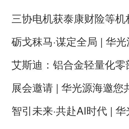
砺戈秣马·谋定全局 | 