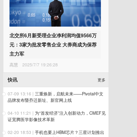
北交所6月新受理企业净利润均值9566万
元：3家为批发零售企业 大券商成为保荐
主力军
高慧
2025/7/7 19:26:28
快讯
更多
07-09 13:16
|
三重焕新，启航未来——Pivotal中文
品牌发布暨乔迁新址、新官网上线
04-10 11:21
|
为“首发经济”注入创新动力，CMEF见
证宽腾医学影像技术革新
02-20 18:53
|
手机也要上HBM芯片？三星计划推出