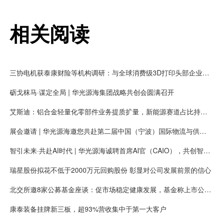
相关阅读
三协电机获泰康财险等机构调研：与全球消费级3D打印头部企业拓竹长期合作，有望获得大量新增客户需求
砺戈秣马·谋定全局 | 华光源海集团战略共创会圆满召开
艾斯迪：铝合金轻量化零部件业务提质扩量，新能源赛道占比持续提高
展会邀请 | 华光源海邀您共赴第二届中国（宁波）国际物流与供应链博览会，展位号：T01
智引未来·共赴AI时代 | 华光源海诚聘首席AI官（CAIO），共创智慧物流新未来！
瑞星股份拟花不低于2000万元回购股份 彰显对公司发展前景的信心
北交所邀8家公募基金座谈：促市场稳定健康发展，基金称上市公司质量持续提升
康泰装备挂牌新三板，超93%营收集中于第一大客户