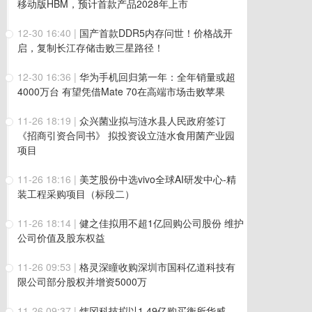
移动版HBM，预计首款产品2028年上市
12-30 16:40
|
国产首款DDR5内存问世！价格战开
启，复制长江存储击败三星路径！
12-30 16:36
|
华为手机回归第一年：全年销量或超
4000万台 有望凭借Mate 70在高端市场击败苹果
11-26 18:19
|
众兴菌业拟与涟水县人民政府签订
《招商引资合同书》 拟投资设立涟水食用菌产业园
项目
11-26 18:16
|
美芝股份中选vivo全球AI研发中心-精
装工程采购项目（标段二）
11-26 18:14
|
健之佳拟用不超1亿回购公司股份 维护
公司价值及股东权益
11-26 09:53
|
格灵深瞳收购深圳市国科亿道科技有
限公司部分股权并增资5000万
11-26 09:37
|
炜冈科技拟以1.49亿购买衡所华威