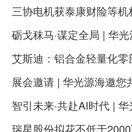
砺戈秣马·谋定全局 | 