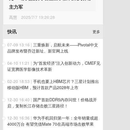
主力军
高慧
2025/7/7 19:26:28
快讯
更多
07-09 13:16
|
三重焕新，启航未来——Pivotal中文
品牌发布暨乔迁新址、新官网上线
04-10 11:21
|
为“首发经济”注入创新动力，CMEF见
证宽腾医学影像技术革新
02-20 18:53
|
手机也要上HBM芯片？三星计划推出
移动版HBM，预计首款产品2028年上市
12-30 16:40
|
国产首款DDR5内存问世！价格战开
启，复制长江存储击败三星路径！
12-30 16:36
|
华为手机回归第一年：全年销量或超
4000万台 有望凭借Mate 70在高端市场击败苹果