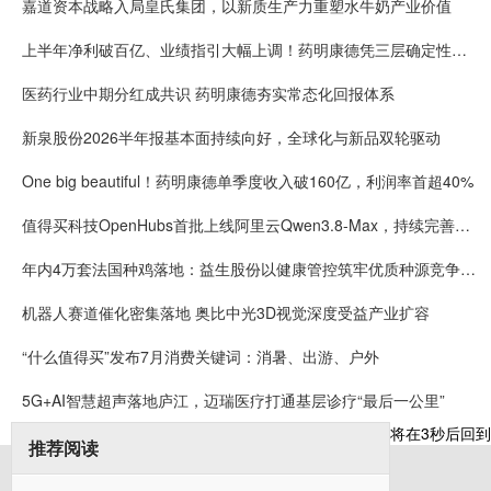
嘉道资本战略入局皇氏集团，以新质生产力重塑水牛奶产业价值
上半年净利破百亿、业绩指引大幅上调！药明康德凭三层确定性接住K型分化红利
医药行业中期分红成共识 药明康德夯实常态化回报体系
新泉股份2026半年报基本面持续向好，全球化与新品双轮驱动
One big beautiful！药明康德单季度收入破160亿，利润率首超40%
值得买科技OpenHubs首批上线阿里云Qwen3.8-Max，持续完善企业多模型服务
年内4万套法国种鸡落地：益生股份以健康管控筑牢优质种源竞争壁垒
机器人赛道催化密集落地 奥比中光3D视觉深度受益产业扩容
“什么值得买”发布7月消费关键词：消暑、出游、户外
5G+AI智慧超声落地庐江，迈瑞医疗打通基层诊疗“最后一公里”
将在
3
秒后回到
推荐阅读