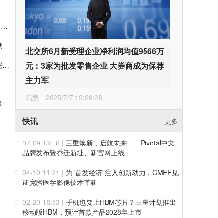
上半年净利破百亿、业绩指引大幅上调！药明康德凭三层确定性接住K型分化红利
动
北交所6月新受理企业净利润均值9566万
值得买科技OpenHubs首批上线阿里云Qwen3.8-Max，持续完善企业多模型服务
元：3家为批发零售企业 大券商成为保荐
主力军
高慧
2025/7/7 19:26:28
”
快讯
更多
07-09 13:16
|
三重焕新，启航未来——Pivotal中文
品牌发布暨乔迁新址、新官网上线
04-10 11:21
|
为“首发经济”注入创新动力，CMEF见
证宽腾医学影像技术革新
02-20 18:53
|
手机也要上HBM芯片？三星计划推出
移动版HBM，预计首款产品2028年上市