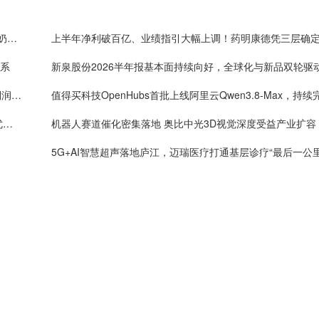
嘉道资本战略入局皇氏集团，以新质生产力重塑水牛奶产业价值
体系
新泉股份2026半年报基本面持续向好，全球化与新品双轮驱
One big beautiful！药明康德单季度收入破160亿，利润率首超40%
年内4万套法国种鸡落地：益生股份以健康管控筑牢优质种源竞争壁垒
机器人赛道催化密集落地 奥比中光3D视觉深度受益产业扩容
5G+AI智慧超声落地庐江，迈瑞医疗打通基层诊疗“最后一公里