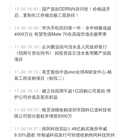
12-30 16:40
|
国产首款DDR5内存问世！价格战开
启，复制长江存储击败三星路径！
12-30 16:36
|
华为手机回归第一年：全年销量或超
4000万台 有望凭借Mate 70在高端市场击败苹果
11-26 18:19
|
众兴菌业拟与涟水县人民政府签订
《招商引资合同书》 拟投资设立涟水食用菌产业园
项目
11-26 18:16
|
美芝股份中选vivo全球AI研发中心-精
装工程采购项目（标段二）
11-26 18:14
|
健之佳拟用不超1亿回购公司股份 维
护公司价值及股东权益
11-26 09:53
|
格灵深瞳收购深圳市国科亿道科技有
限公司部分股权并增资5000万
11-26 09:37
|
炜冈科技拟以1.49亿购买衡所华威
9.33%股权 华海诚科拟发行可转债收购炜冈科技所持