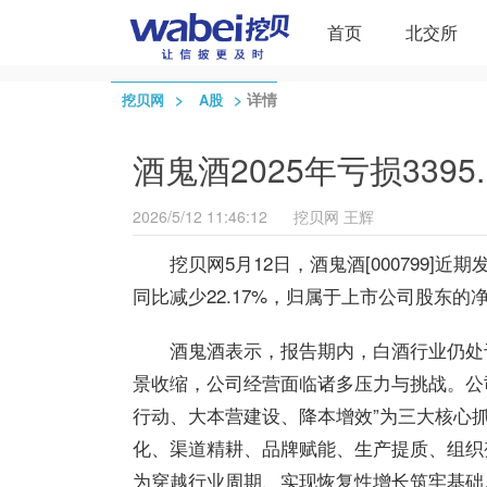
首页
北交所
>
>
详情
挖贝网
A股
酒鬼酒2025年亏损3395
2026/5/12 11:46:12
挖贝网
王辉
挖贝网5月12日，酒鬼酒[000799]近
同比减少22.17%，归属于上市公司股东的净
酒鬼酒表示，报告期内，白酒行业仍处
景收缩，公司经营面临诸多压力与挑战。公司
行动、大本营建设、降本增效”为三大核心
化、渠道精耕、品牌赋能、生产提质、组织
为穿越行业周期、实现恢复性增长筑牢基础