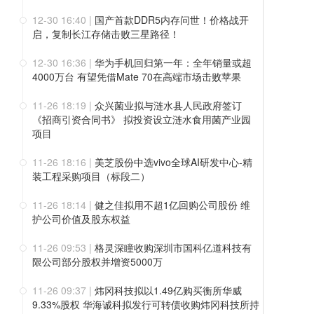
12-30 16:40
|
国产首款DDR5内存问世！价格战开
启，复制长江存储击败三星路径！
12-30 16:36
|
华为手机回归第一年：全年销量或超
4000万台 有望凭借Mate 70在高端市场击败苹果
11-26 18:19
|
众兴菌业拟与涟水县人民政府签订
《招商引资合同书》 拟投资设立涟水食用菌产业园
项目
11-26 18:16
|
美芝股份中选vivo全球AI研发中心-精
装工程采购项目（标段二）
11-26 18:14
|
健之佳拟用不超1亿回购公司股份 维
护公司价值及股东权益
11-26 09:53
|
格灵深瞳收购深圳市国科亿道科技有
限公司部分股权并增资5000万
11-26 09:37
|
炜冈科技拟以1.49亿购买衡所华威
9.33%股权 华海诚科拟发行可转债收购炜冈科技所持