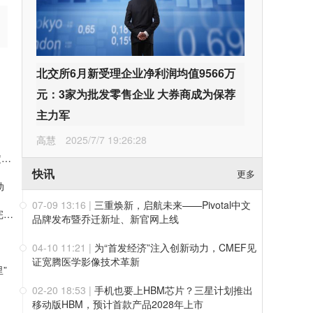
北交所6月新受理企业净利润均值9566万
元：3家为批发零售企业 大券商成为保荐
主力军
高慧
2025/7/7 19:26:28
上半年净利破百亿、业绩指引大幅上调！药明康德凭三层确定性接住K型分化红利
快讯
更多
动
07-09 13:16
|
三重焕新，启航未来——Pivotal中文
值得买科技OpenHubs首批上线阿里云Qwen3.8-Max，持续完善企业多模型服务
品牌发布暨乔迁新址、新官网上线
04-10 11:21
|
为“首发经济”注入创新动力，CMEF见
证宽腾医学影像技术革新
”
02-20 18:53
|
手机也要上HBM芯片？三星计划推出
移动版HBM，预计首款产品2028年上市