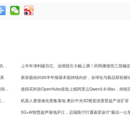
嘉道资本战略入局皇氏集团，以新质生产力重塑水牛奶产业价值
体系
新泉股份2026半年报基本面持续向好，全球化与新品双轮驱
One big beautiful！药明康德单季度收入破160亿，利润率首超40%
年内4万套法国种鸡落地：益生股份以健康管控筑牢优质种源竞争壁垒
机器人赛道催化密集落地 奥比中光3D视觉深度受益产业扩容
5G+AI智慧超声落地庐江，迈瑞医疗打通基层诊疗“最后一公里