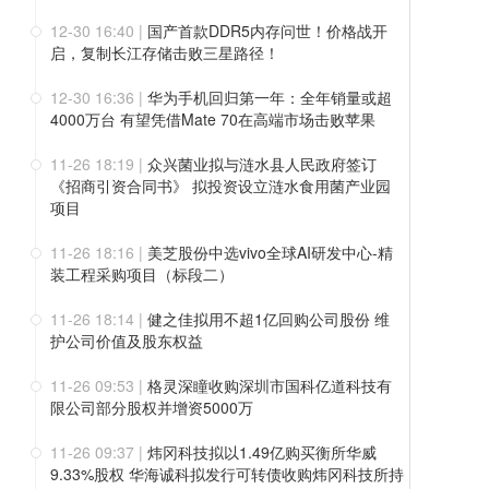
12-30 16:40
|
国产首款DDR5内存问世！价格战开
启，复制长江存储击败三星路径！
12-30 16:36
|
华为手机回归第一年：全年销量或超
4000万台 有望凭借Mate 70在高端市场击败苹果
11-26 18:19
|
众兴菌业拟与涟水县人民政府签订
《招商引资合同书》 拟投资设立涟水食用菌产业园
项目
11-26 18:16
|
美芝股份中选vivo全球AI研发中心-精
装工程采购项目（标段二）
11-26 18:14
|
健之佳拟用不超1亿回购公司股份 维
护公司价值及股东权益
11-26 09:53
|
格灵深瞳收购深圳市国科亿道科技有
限公司部分股权并增资5000万
11-26 09:37
|
炜冈科技拟以1.49亿购买衡所华威
9.33%股权 华海诚科拟发行可转债收购炜冈科技所持