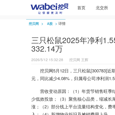
首页
北交所
>
>
详情
挖贝网
A股
三只松鼠2025年净利1.
332.14万
2026/5/12 15:32:28
挖贝网
王辉
挖贝网5月12日，三只松鼠[300783]
元，同比减少4.08%，归属母公司净利润1.5
营收变动原因：（1）年货节销售旺季
少低效投放；（3）聚焦核心品类，缩减长
涨；（2）部分线上平台流量结构变化，费
入；（4）新增物业折旧及摊销费用上升。