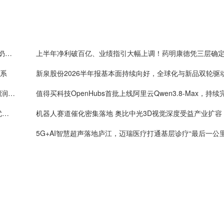
嘉道资本战略入局皇氏集团，以新质生产力重塑水牛奶产业价值
体系
新泉股份2026半年报基本面持续向好，全球化与新品双轮驱
One big beautiful！药明康德单季度收入破160亿，利润率首超40%
年内4万套法国种鸡落地：益生股份以健康管控筑牢优质种源竞争壁垒
机器人赛道催化密集落地 奥比中光3D视觉深度受益产业扩容
5G+AI智慧超声落地庐江，迈瑞医疗打通基层诊疗“最后一公里