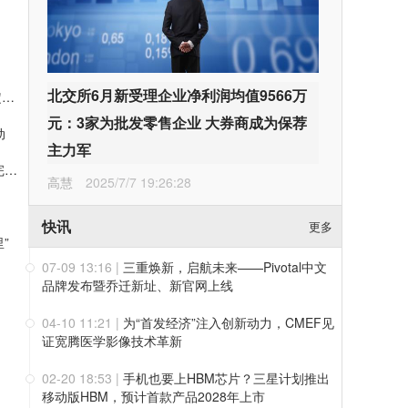
北交所6月新受理企业净利润均值9566万
上半年净利破百亿、业绩指引大幅上调！药明康德凭三层确定性接住K型分化红利
元：3家为批发零售企业 大券商成为保荐
动
主力军
值得买科技OpenHubs首批上线阿里云Qwen3.8-Max，持续完善企业多模型服务
高慧
2025/7/7 19:26:28
快讯
更多
”
07-09 13:16
|
三重焕新，启航未来——Pivotal中文
品牌发布暨乔迁新址、新官网上线
04-10 11:21
|
为“首发经济”注入创新动力，CMEF见
证宽腾医学影像技术革新
02-20 18:53
|
手机也要上HBM芯片？三星计划推出
移动版HBM，预计首款产品2028年上市