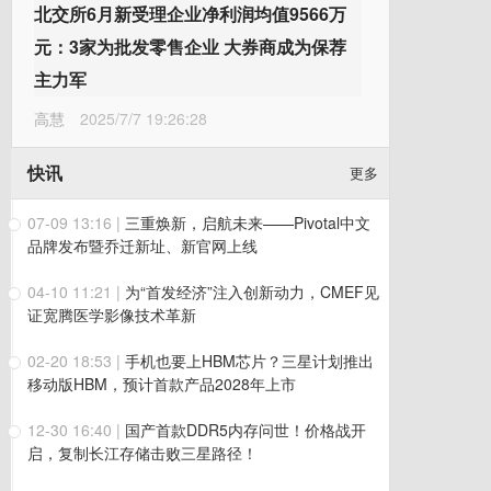
北交所6月新受理企业净利润均值9566万
元：3家为批发零售企业 大券商成为保荐
主力军
高慧
2025/7/7 19:26:28
快讯
更多
07-09 13:16
|
三重焕新，启航未来——Pivotal中文
品牌发布暨乔迁新址、新官网上线
04-10 11:21
|
为“首发经济”注入创新动力，CMEF见
证宽腾医学影像技术革新
02-20 18:53
|
手机也要上HBM芯片？三星计划推出
移动版HBM，预计首款产品2028年上市
12-30 16:40
|
国产首款DDR5内存问世！价格战开
启，复制长江存储击败三星路径！