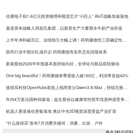
信通电子拟1.6亿元投资物理AI视觉芯片“小巨人” AIoT战略加速落地
嘉道资本战略入局皇氏集团，以新质生产力重塑水牛奶产业价值
上半年净利破百亿、业绩指引大幅上调！药明康德凭三层确定性接住K型分化红利
医药行业中期分红成共识 药明康德夯实常态化回报体系
新泉股份2026半年报基本面持续向好，全球化与新品双轮驱动
One big beautiful！药明康德单季度收入破160亿，利润率首超40%
值得买科技OpenHubs首批上线阿里云Qwen3.8-Max，持续完善企业多模型服务
年内4万套法国种鸡落地：益生股份以健康管控筑牢优质种源竞争壁垒
机器人赛道催化密集落地 奥比中光3D视觉深度受益产业扩容
“什么值得买”发布7月消费关键词：消暑、出游、户外
将在
3
秒后回到