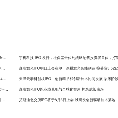
生物试剂破局者碧云天：关键排名仅次于赛默飞位列全球第二，4700余篇CNS及子刊论文标注使用公司产品
森峰激光IPO北交所上会 打造智能制造板块的 “激光冲击波”
超纯应材创业板IPO募资16.8亿元：保荐承销费用9944万元 保代袁琳翕、张冠峰或可拿奖金
禾润电子IPO：深耕GNSS芯片领域二十余年，助力北斗产业链自主可控，出货量国内厂商第一
森峰激光IPO以业绩兑现与全球化布局 构筑成长底座
永志股份拟北交所IPO：芯片封装材料生产商，境内引线框架市占率7.63%，长电科技、通富微电供应商
艾斯迪北交所IPO将于8月6日上会 以研发创新驱动技术落地