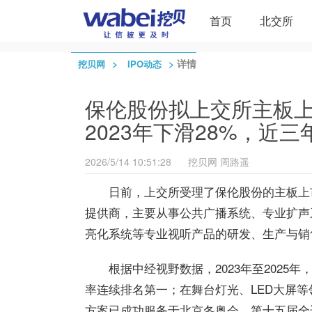
首页
北交所
>
>
详情
挖贝网
IPO动态
保伦股份拟上交所主板上市
2023年下滑28%，近三
2026/5/14 10:51:28
挖贝网
周路遥
日前，上交所受理了保伦股份
的主板上
提供商，主要从事公共广播系统、专业扩声
亮化系统等专业视听产品的研发、生产与销
根据中经视野数据，2023年至202
率连续排名
第一
；在舞台灯光、LED大屏
方案已成功服务于北京冬奥会、第十五届全