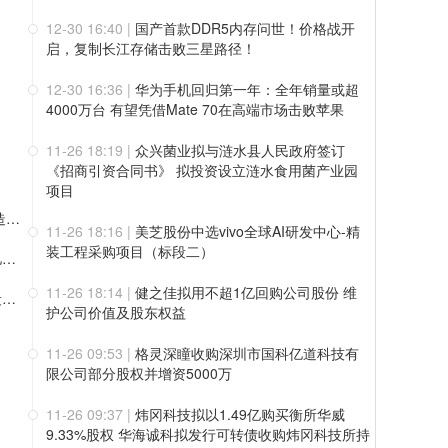
12-30 16:40
|
国产首款DDR5内存问世！价格战开
启，复制长江存储击败三星路径！
12-30 16:36
|
华为手机回归第一年：全年销量或超
4000万台 有望凭借Mate 70在高端市场击败苹果
11-26 18:19
|
众兴菌业拟与涟水县人民政府签订
《招商引资合同书》 拟投资设立涟水食用菌产业园
项目
宇树科技 IPO 发行，社保基金位列战略配售投资者首位，打造长效示范效应
11-26 18:16
|
美芝股份中选vivo全球AI研发中心-精
装工程采购项目（标段二）
森峰激光IPO明日上会在即，深耕激光智能制造 拟募资3.52亿元扩产增效
11-26 18:14
|
健之佳拟用不超1亿回购公司股份 维
天泽云泰科创板IPO：创新药品和创新技术协同发展 临床阶段产品研发进度均为全球首位或前三
护公司价值及股东权益
11-26 09:53
|
格灵深瞳收购深圳市国科亿道科技有
限公司部分股权并增资5000万
11-26 09:37
|
炜冈科技拟以1.49亿购买衡所华威
9.33%股权 华海诚科拟发行可转债收购炜冈科技所持