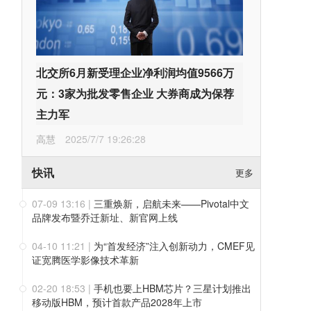
北交所6月新受理企业净利润均值9566万
元：3家为批发零售企业 大券商成为保荐
主力军
高慧
2025/7/7 19:26:28
快讯
更多
07-09 13:16
|
三重焕新，启航未来——Pivotal中文
品牌发布暨乔迁新址、新官网上线
04-10 11:21
|
为“首发经济”注入创新动力，CMEF见
证宽腾医学影像技术革新
02-20 18:53
|
手机也要上HBM芯片？三星计划推出
移动版HBM，预计首款产品2028年上市