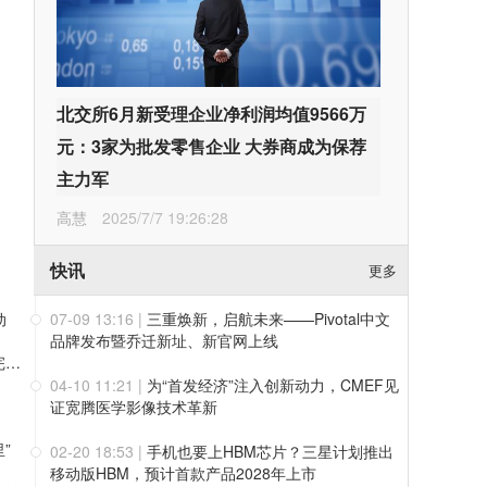
北交所6月新受理企业净利润均值9566万
元：3家为批发零售企业 大券商成为保荐
主力军
高慧
2025/7/7 19:26:28
快讯
更多
动
07-09 13:16
|
三重焕新，启航未来——Pivotal中文
品牌发布暨乔迁新址、新官网上线
值得买科技OpenHubs首批上线阿里云Qwen3.8-Max，持续完善企业多模型服务
04-10 11:21
|
为“首发经济”注入创新动力，CMEF见
证宽腾医学影像技术革新
”
02-20 18:53
|
手机也要上HBM芯片？三星计划推出
移动版HBM，预计首款产品2028年上市