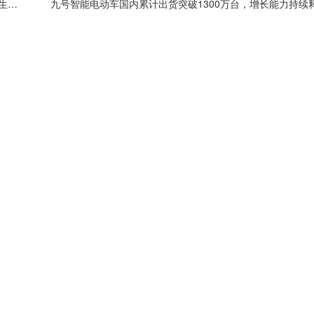
数智赋能生命防线 迈瑞医疗助力ICU从“生死门”走向”生命中枢”
九号智能电动车国内累计出货突破1300万台，增长能力持续