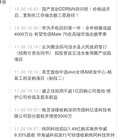
释放
12-30 16:40
|
国产首款DDR5内存问世！价格战开
启，复制长江存储击败三星路径！
12-30 16:36
|
华为手机回归第一年：全年销量或超
4000万台 有望凭借Mate 70在高端市场击败苹果
11-26 18:19
|
众兴菌业拟与涟水县人民政府签订
《招商引资合同书》 拟投资设立涟水食用菌产业园
项目
11-26 18:16
|
美芝股份中选vivo全球AI研发中心-精
装工程采购项目（标段二）
11-26 18:14
|
健之佳拟用不超1亿回购公司股份 维
护公司价值及股东权益
11-26 09:53
|
格灵深瞳收购深圳市国科亿道科技有
限公司部分股权并增资5000万
11-26 09:37
|
炜冈科技拟以1.49亿购买衡所华威
9.33%股权 华海诚科拟发行可转债收购炜冈科技所持