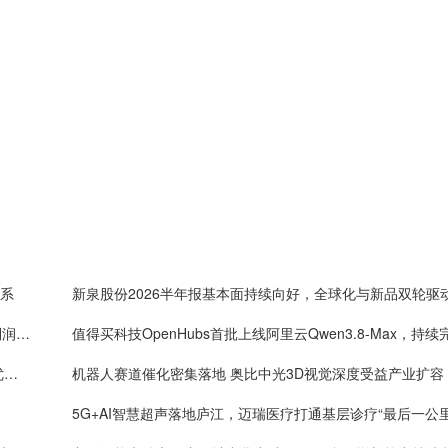
体系
新泉股份2026半年报基本面持续向好，全球化与新品双轮驱
One big beautiful！药明康德单季度收入破160亿，利润率首超40%
年内4万套法国种鸡落地：益生股份以健康管控筑牢优质种源竞争壁垒
机器人赛道催化密集落地 奥比中光3D视觉深度受益产业扩容
5G+AI智慧超声落地庐江，迈瑞医疗打通基层诊疗“最后一公里