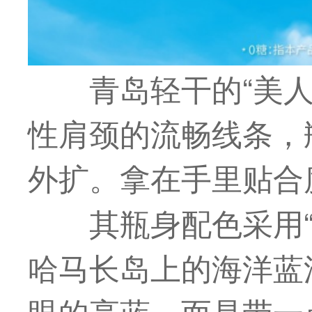
青岛轻干的“美
性肩颈的流畅线条，
外扩。拿在手里贴合
其瓶身配色采用
哈马长岛上的海洋蓝
眼的亮蓝，而是带一