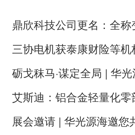
砺戈秣马·谋定全局 | 