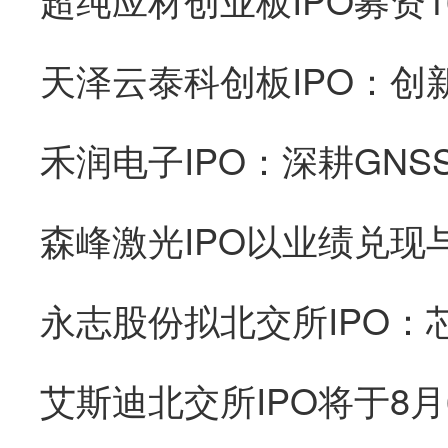
森峰激光IPO以业绩兑现