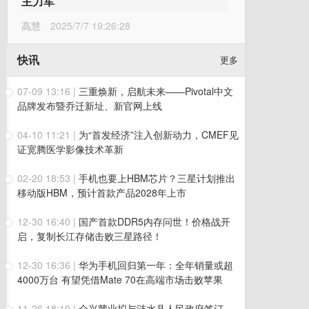
主力军
高慧
2025/7/7 19:26:28
快讯
更多
07-09 13:16
|
三重焕新，启航未来——Pivotal中文
品牌发布暨乔迁新址、新官网上线
04-10 11:21
|
为“首发经济”注入创新动力，CMEF见
证宽腾医学影像技术革新
02-20 18:53
|
手机也要上HBM芯片？三星计划推出
移动版HBM，预计首款产品2028年上市
12-30 16:40
|
国产首款DDR5内存问世！价格战开
启，复制长江存储击败三星路径！
12-30 16:36
|
华为手机回归第一年：全年销量或超
4000万台 有望凭借Mate 70在高端市场击败苹果
11-26 18:19
|
众兴菌业拟与涟水县人民政府签订