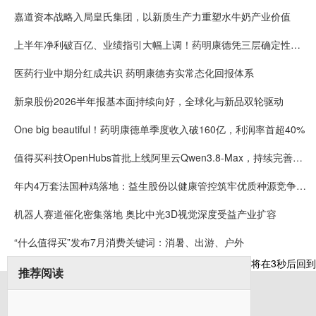
嘉道资本战略入局皇氏集团，以新质生产力重塑水牛奶产业价值
上半年净利破百亿、业绩指引大幅上调！药明康德凭三层确定性接住K型分化红利
医药行业中期分红成共识 药明康德夯实常态化回报体系
新泉股份2026半年报基本面持续向好，全球化与新品双轮驱动
One big beautiful！药明康德单季度收入破160亿，利润率首超40%
值得买科技OpenHubs首批上线阿里云Qwen3.8-Max，持续完善企业多模型服务
年内4万套法国种鸡落地：益生股份以健康管控筑牢优质种源竞争壁垒
机器人赛道催化密集落地 奥比中光3D视觉深度受益产业扩容
“什么值得买”发布7月消费关键词：消暑、出游、户外
将在
3
秒后回到
推荐阅读