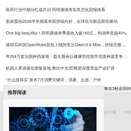
医药行业中期分红成共识 药明康德夯实常态化回报体系
新泉股份2026半年报基本面持续向好，全球化与新品双轮驱动
One big beautiful！药明康德单季度收入破160亿，利润率首超40%
值得买科技OpenHubs首批上线阿里云Qwen3.8-Max，持续完善企业多模型服务
年内4万套法国种鸡落地：益生股份以健康管控筑牢优质种源竞争壁垒
机器人赛道催化密集落地 奥比中光3D视觉深度受益产业扩容
“什么值得买”发布7月消费关键词：消暑、出游、户外
将在
3
秒后回到
推荐阅读
好牛网
中