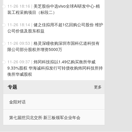
11-26 18:16
|
美芝股份中选vivo全球AI研发中心-精
装工程采购项目（标段二）
11-26 18:14
|
健之佳拟用不超1亿回购公司股份 维护
公司价值及股东权益
11-26 09:53
|
格灵深瞳收购深圳市国科亿道科技有
限公司部分股权并增资5000万
11-26 09:37
|
炜冈科技拟以1.49亿购买衡所华威
9.33%股权 华海诚科拟发行可转债收购炜冈科技所持
衡所华威股权
专题
更多
金阳对话
第七届挖贝北交所·新三板领军企业年会