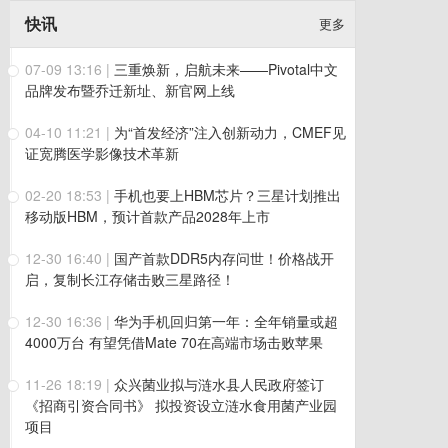
快讯
更多
07-09 13:16
|
三重焕新，启航未来——Pivotal中文
品牌发布暨乔迁新址、新官网上线
04-10 11:21
|
为“首发经济”注入创新动力，CMEF见
证宽腾医学影像技术革新
02-20 18:53
|
手机也要上HBM芯片？三星计划推出
移动版HBM，预计首款产品2028年上市
12-30 16:40
|
国产首款DDR5内存问世！价格战开
启，复制长江存储击败三星路径！
12-30 16:36
|
华为手机回归第一年：全年销量或超
4000万台 有望凭借Mate 70在高端市场击败苹果
11-26 18:19
|
众兴菌业拟与涟水县人民政府签订
《招商引资合同书》 拟投资设立涟水食用菌产业园
项目