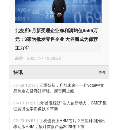
北交所6月新受理企业净利润均值9566万
元：3家为批发零售企业 大券商成为保荐
主力军
高慧
2025/7/7 19:26:28
快讯
更多
07-09 13:16
|
三重焕新，启航未来——Pivotal中文
品牌发布暨乔迁新址、新官网上线
04-10 11:21
|
为“首发经济”注入创新动力，CMEF见
证宽腾医学影像技术革新
02-20 18:53
|
手机也要上HBM芯片？三星计划推出
移动版HBM，预计首款产品2028年上市