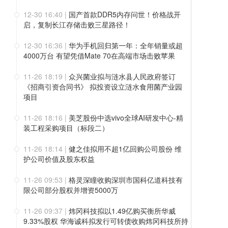
12-30 16:40
|
国产首款DDR5内存问世！价格战开
启，复制长江存储击败三星路径！
12-30 16:36
|
华为手机回归第一年：全年销量或超
4000万台 有望凭借Mate 70在高端市场击败苹果
11-26 18:19
|
众兴菌业拟与涟水县人民政府签订
《招商引资合同书》 拟投资设立涟水食用菌产业园
项目
11-26 18:16
|
美芝股份中选vivo全球AI研发中心-精
装工程采购项目（标段二）
11-26 18:14
|
健之佳拟用不超1亿回购公司股份 维
护公司价值及股东权益
11-26 09:53
|
格灵深瞳收购深圳市国科亿道科技有
限公司部分股权并增资5000万
11-26 09:37
|
炜冈科技拟以1.49亿购买衡所华威
9.33%股权 华海诚科拟发行可转债收购炜冈科技所持