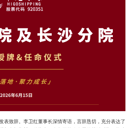
发表致辞。李卫红董事长深情寄语，言辞恳切，充分表达了