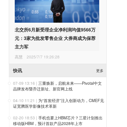
北交所6月新受理企业净利润均值9566万
元：3家为批发零售企业 大券商成为保荐
主力军
高慧
2025/7/7 19:26:28
快讯
更多
07-09 13:16
|
三重焕新，启航未来——Pivotal中文
品牌发布暨乔迁新址、新官网上线
04-10 11:21
|
为“首发经济”注入创新动力，CMEF见
证宽腾医学影像技术革新
02-20 18:53
|
手机也要上HBM芯片？三星计划推出
移动版HBM，预计首款产品2028年上市