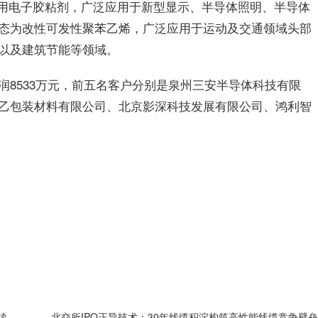
装用电子胶粘剂，广泛应用于新型显示、半导体照明、半导体
态为改性可发性聚苯乙烯，广泛应用于运动及交通领域头部
以及建筑节能等领域。
净利润8533万元，前五名客户分别是泉州三安半导体科技有限
乙包装材料有限公司、北京影深科技发展有限公司、鸿利智
艾斯迪IPO 铝铸零部件赛道稳步成长，新能源业务持续扩容
北交所IPO正导技术：30年线缆积淀构筑高性能线缆竞争壁垒