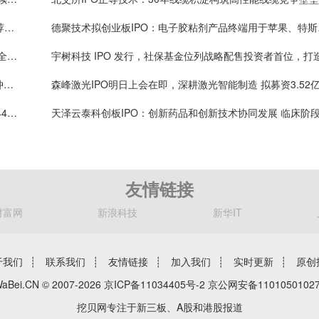
杰理科技北交所IPO募6.22亿元：通富微电战投，保荐承销费3774万元，保代业敬轩、李鸿仁或可拿奖金
德聚技术拟创业板
生物试剂破局者碧云天：关键排名仅次于赛默飞位列全球第二，4700余篇CNS及子刊论文标注使用公司产品
森峰激光IPO北交所上会 打造智能制造板块的 “激光冲击波”
超纯应材创业板IPO募资16.8亿元：保荐承销费用9944万元 保代袁琳翕、张冠峰或可拿奖金
友情链接
财富网
新浪科技
新华IT
于我们
┊
联系我们
┊
友情链接
┊
加入我们
┊
实时更新
┊
原创
aBei.CN © 2007-2026
京ICP备11034405号-2
京公网安备11010501027
挖贝网专注于新三板、A股和港股报道