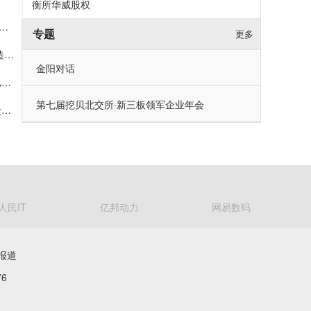
衡所华威股权
IPO：电子胶粘剂产品终端用于苹果、特斯拉，高端技术可媲美汉高、陶氏化学等巨头
专题
更多
宇树科技 IPO 发行，社保基金位列战略配售投资者首位，打造长效示范效应
金阳对话
森峰激光IPO明日上会在即，深耕激光智能制造 拟募资3.52亿元扩产增效
第七届挖贝北交所·新三板领军企业年会
天泽云泰科创板IPO：创新药品和创新技术协同发展 临床阶段产品研发进度均为全球首位或前三
人民IT
亿邦动力
网易数码
报道
6