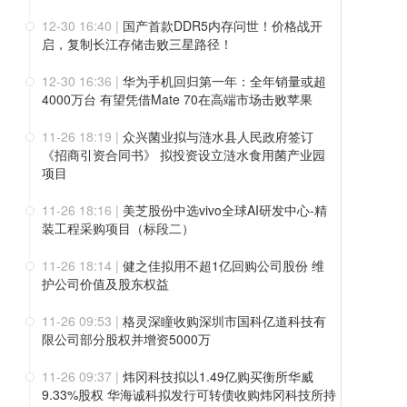
12-30 16:40
|
国产首款DDR5内存问世！价格战开
启，复制长江存储击败三星路径！
12-30 16:36
|
华为手机回归第一年：全年销量或超
4000万台 有望凭借Mate 70在高端市场击败苹果
11-26 18:19
|
众兴菌业拟与涟水县人民政府签订
《招商引资合同书》 拟投资设立涟水食用菌产业园
项目
11-26 18:16
|
美芝股份中选vivo全球AI研发中心-精
装工程采购项目（标段二）
11-26 18:14
|
健之佳拟用不超1亿回购公司股份 维
护公司价值及股东权益
11-26 09:53
|
格灵深瞳收购深圳市国科亿道科技有
限公司部分股权并增资5000万
11-26 09:37
|
炜冈科技拟以1.49亿购买衡所华威
9.33%股权 华海诚科拟发行可转债收购炜冈科技所持