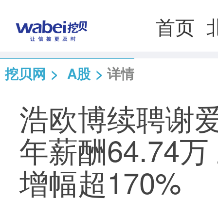
首页
挖贝网
>
A股
>
详情
浩欧博续聘谢爱
年薪酬64.74
增幅超170%