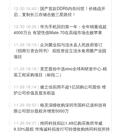
12-30 16:40
|
国产首款DDR5内存问世！价格战开
启，复制长江存储击败三星路径！
12-30 16:36
|
华为手机回归第一年：全年销量或超
4000万台 有望凭借Mate 70在高端市场击败苹果
11-26 18:19
|
众兴菌业拟与涟水县人民政府签订
《招商引资合同书》 拟投资设立涟水食用菌产业园
项目
11-26 18:16
|
美芝股份中选vivo全球AI研发中心-精
装工程采购项目（标段二）
11-26 18:14
|
健之佳拟用不超1亿回购公司股份 维
护公司价值及股东权益
11-26 09:53
|
格灵深瞳收购深圳市国科亿道科技有
限公司部分股权并增资5000万
11-26 09:37
|
炜冈科技拟以1.49亿购买衡所华威
9.33%股权 华海诚科拟发行可转债收购炜冈科技所持