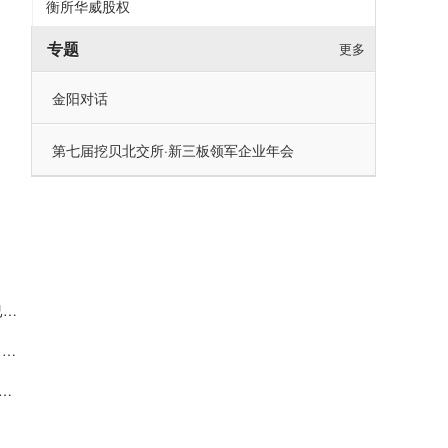
衡所华威股权
专题
更多
金阳对话
第七届挖贝北交所·新三板领军企业年会
映恩生物科创板IPO：四大自研ADC技术平台构筑核心壁垒 已构建起覆盖10款临床阶段资产的丰富管线
国仪公司科创板IPO募资8.49亿元：保荐承销费约9170万元，保代桂程、梁凯或可拿奖金
PO：全球短途电动交通工具运动控制器市占率20.7%居第一 客户包括雅迪、爱玛等