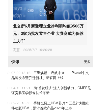
北交所6月新受理企业净利润均值9566万
元：3家为批发零售企业 大券商成为保荐
主力军
高慧
2025/7/7 19:26:28
快讯
更多
07-09 13:16
|
三重焕新，启航未来——Pivotal中文
品牌发布暨乔迁新址、新官网上线
04-10 11:21
|
为“首发经济”注入创新动力，CMEF见
证宽腾医学影像技术革新
02-20 18:53
|
手机也要上HBM芯片？三星计划推出
移动版HBM，预计首款产品2028年上市