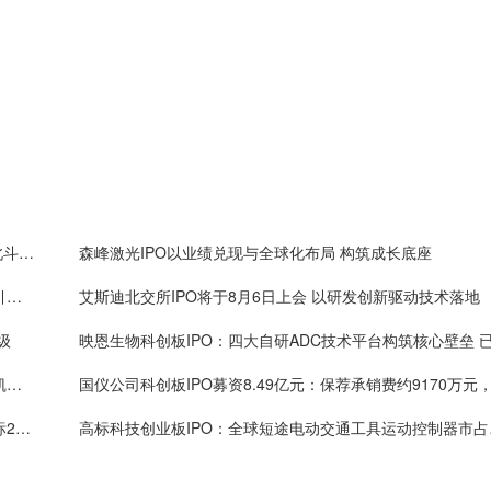
禾润电子IPO：深耕GNSS芯片领域二十余年，助力北斗产业链自主可控，出货量国内厂商第一
森峰激光IPO以业绩兑现与全球化布局 构筑成长底座
永志股份拟北交所IPO：芯片封装材料生产商，境内引线框架市占率7.63%，长电科技、通富微电供应商
艾斯迪北交所IPO将于8月6日上会 以研发创新驱动技术落地
级
冠礼科技创业板IPO：客户包括中芯国际、长鑫、新凯来等行业巨头，市场份额超过至纯科技等位列行业首位
舒友仪器拟北交所IPO：手术解剖器省际联盟集采招标24个品类中选22个，相关技术获国家技术发明奖二等奖
高标科技创业板I