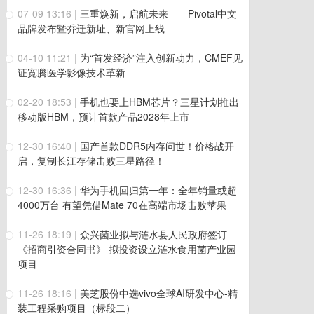
07-09 13:16
|
三重焕新，启航未来——Pivotal中文
品牌发布暨乔迁新址、新官网上线
04-10 11:21
|
为“首发经济”注入创新动力，CMEF见
证宽腾医学影像技术革新
02-20 18:53
|
手机也要上HBM芯片？三星计划推出
移动版HBM，预计首款产品2028年上市
12-30 16:40
|
国产首款DDR5内存问世！价格战开
启，复制长江存储击败三星路径！
12-30 16:36
|
华为手机回归第一年：全年销量或超
4000万台 有望凭借Mate 70在高端市场击败苹果
11-26 18:19
|
众兴菌业拟与涟水县人民政府签订
《招商引资合同书》 拟投资设立涟水食用菌产业园
项目
11-26 18:16
|
美芝股份中选vivo全球AI研发中心-精
装工程采购项目（标段二）