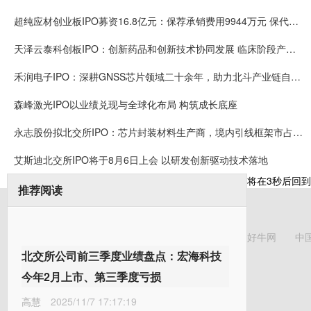
超纯应材创业板IPO募资16.8亿元：保荐承销费用9944万元 保代袁琳翕、张冠峰或可拿奖金
天泽云泰科创板IPO：创新药品和创新技术协同发展 临床阶段产品研发进度均为全球首位或前三
禾润电子IPO：深耕GNSS芯片领域二十余年，助力北斗产业链自主可控，出货量国内厂商第一
森峰激光IPO以业绩兑现与全球化布局 构筑成长底座
永志股份拟北交所IPO：芯片封装材料生产商，境内引线框架市占率7.63%，长电科技、通富微电供应商
艾斯迪北交所IPO将于8月6日上会 以研发创新驱动技术落地
将在
3
秒后回到
推荐阅读
好牛网
中
北交所公司前三季度业绩盘点：宏海科技
今年2月上市、第三季度亏损
高慧
2025/11/7 17:17:19