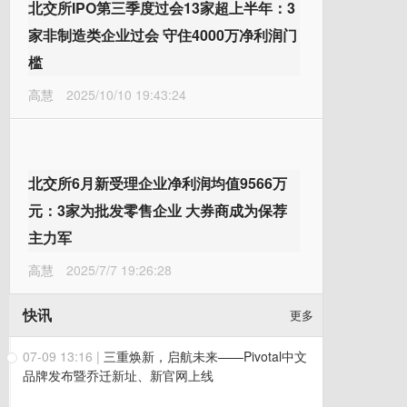
北交所IPO第三季度过会13家超上半年：3
家非制造类企业过会 守住4000万净利润门
槛
高慧
2025/10/10 19:43:24
北交所6月新受理企业净利润均值9566万
元：3家为批发零售企业 大券商成为保荐
主力军
高慧
2025/7/7 19:26:28
快讯
更多
07-09 13:16
|
三重焕新，启航未来——Pivotal中文
品牌发布暨乔迁新址、新官网上线