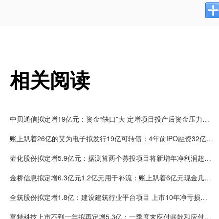
相关阅读
中贝通信拟定增19亿元：资金“缺口”大 定增项目投产后资金压力更大
账上趴着26亿的艾为电子拟发行19亿可转债：4年前IPO融资32亿 上市后共创造5.4亿净利润
壶化股份拟定增5.9亿元：据测算两个募投项目将新增年净利润超9000万元
金桥信息拟定增6.3亿元1.2亿元用于补流：账上趴着6亿元现金几乎无借款
全筑股份拟定增1.8亿：建设建筑行业平台项目 上市10年净亏损超15亿已完成募资14亿
富特科技上市不到一年拟再定增5.3亿：一季度末应付账款和应付票据约为12亿 去年营收仅为19亿