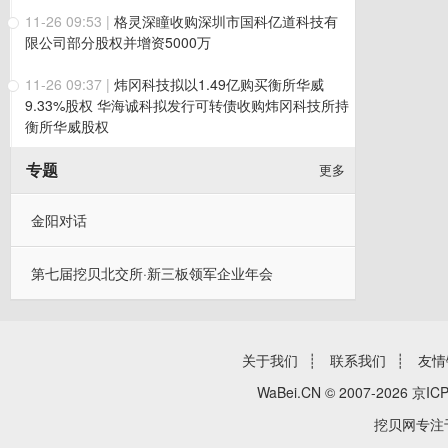
11-26 09:53
|
格灵深瞳收购深圳市国科亿道科技有
限公司部分股权并增资5000万
11-26 09:37
|
炜冈科技拟以1.49亿购买衡所华威
9.33%股权 华海诚科拟发行可转债收购炜冈科技所持
衡所华威股权
专题
更多
金阳对话
第七届挖贝北交所·新三板领军企业年会
关于我们
┊
联系我们
┊
友情
WaBei.CN © 2007-2026
京ICP
挖贝网专注