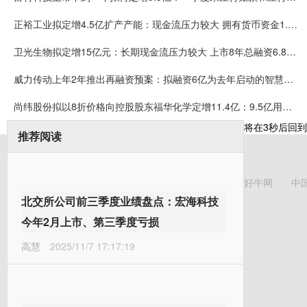
正裕工业拟定增4.5亿扩产产能：现金流压力较大 拥有货币资金1.7亿短期借款4.6亿
卫光生物拟定增15亿元：长期现金流压力较大 上市8年总融资6.8亿分红5亿
威力传动上年2年推出再融资预案：拟融资6亿为去年启动的智慧工厂筹资 现金流压力大
尚纬股份拟以8折价格向控股股东福华化学定增11.4亿：9.5亿用于补流 公司现金流相对充裕
将在
3
秒后回到
推荐阅读
好牛网
中
北交所公司前三季度业绩盘点：宏海科技
今年2月上市、第三季度亏损
高慧
2025/11/7 17:17:19