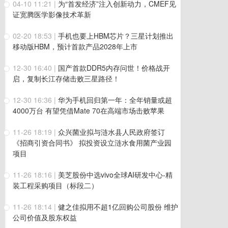
04-10 11:21
|
为“首发经济”注入创新动力，CMEF见
证宽腾医学影像技术革新
02-20 18:53
|
手机也要上HBM芯片？三星计划推出
移动版HBM，预计首款产品2028年上市
12-30 16:40
|
国产首款DDR5内存问世！价格战开
启，复制长江存储击败三星路径！
12-30 16:36
|
华为手机回归第一年：全年销量或超
4000万台 有望凭借Mate 70在高端市场击败苹果
11-26 18:19
|
众兴菌业拟与涟水县人民政府签订
《招商引资合同书》 拟投资设立涟水食用菌产业园
项目
11-26 18:16
|
美芝股份中选vivo全球AI研发中心-精
装工程采购项目（标段二）
11-26 18:14
|
健之佳拟用不超1亿回购公司股份 维护
公司价值及股东权益