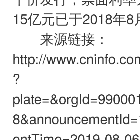
15亿元已于2018年
来源链接：
http://www.cninfo.co
?
plate=&orgId=9900
8&announcementId
entTime=2019-08-06