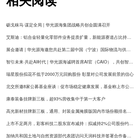
砺戈秣马·谋定全局 | 华光源海集团战略共创会圆满召开
艾斯迪：铝合金轻量化零部件业务提质扩量，新能源赛道占比持续提高
展会邀请 | 华光源海邀您共赴第二届中国（宁波）国际物流与供应链博览会，展位号：T01
智引未来·共赴AI时代 | 华光源海诚聘首席AI官（CAIO），共创智慧物流新未来！
瑞星股份拟花不低于2000万元回购股份 彰显对公司发展前景的信心
北交所邀8家公募基金座谈：促市场稳定健康发展，基金称上市公司质量持续提升
康泰装备挂牌新三板，超93%营收集中于第一大客户
高光新材挂牌新三板，通用、封装金属掩膜版国内市场份额排名第一
上市不足两月，彩客科技二股东宣布减持：拟减持2%公司股份约可套现5008万元
加纳共和国土地与自然资源部代表团访问天润科技并签署合作备忘录