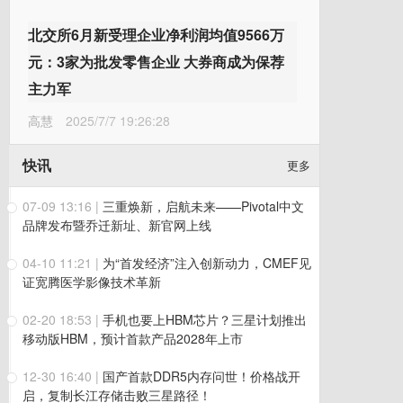
北交所6月新受理企业净利润均值9566万
元：3家为批发零售企业 大券商成为保荐
主力军
高慧
2025/7/7 19:26:28
快讯
更多
07-09 13:16
|
三重焕新，启航未来——Pivotal中文
品牌发布暨乔迁新址、新官网上线
04-10 11:21
|
为“首发经济”注入创新动力，CMEF见
证宽腾医学影像技术革新
02-20 18:53
|
手机也要上HBM芯片？三星计划推出
移动版HBM，预计首款产品2028年上市
12-30 16:40
|
国产首款DDR5内存问世！价格战开
启，复制长江存储击败三星路径！