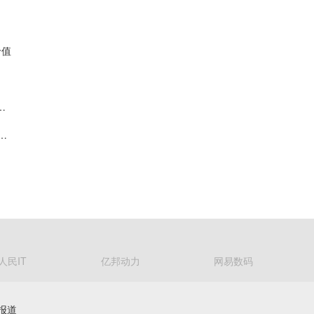
价值
明康德单季度收入破160亿，利润率首超40%
落地：益生股份以健康管控筑牢优质种源竞争壁垒
人民IT
亿邦动力
网易数码
报道