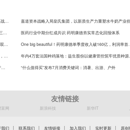
信通电子拟1.6亿元投资物理AI视觉芯片“小巨人” AIoT战略加速落地
嘉道资本战略入局皇氏集团，以新质生产力重塑水牛奶产业
上半年净利破百亿、业绩指引大幅上调！药明康德凭三层确定性接住K型分化红利
医药行业中期分红成共识 药明康德夯实常态化回报体系
新泉股份2026半年报基本面持续向好，全球化与新品双轮驱动
One big beautiful！药
值得买科技OpenHubs首批上线阿里云Qwen3.8-Max，持续完善企业多模型服务
年内4万套法国种鸡
机器人赛道催化密集落地 奥比中光3D视觉深度受益产业扩容
“什么值得买”发布7月消费关键词：消暑、出游、户外
友情链接
财富网
新浪科技
新华IT
于我们
┊
联系我们
┊
友情链接
┊
加入我们
┊
实时更新
┊
原创