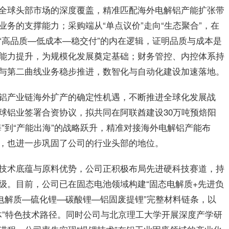
全球头部市场的深度覆盖，精准匹配海外电解铝产能扩张带
务的支撑能力；采购端从“单点议价”走向“生态聚合”，在
“高品质—低成本—稳交付”的内在逻辑，证明品质与成本是
能力提升，为规模化发展奠定基础；财务管控、内控体系持
与第二曲线业务稳步推进，数智化与自动化建设加速落地。
铝产业链海外扩产的确定性机遇，不断推进全球化发展战
球铝业签署合资协议，拟共同在阿联酋建设30万吨预焙阳
”到“产能出海”的战略跃升，精准对接海外电解铝产能布
，也进一步巩固了公司的行业头部的地位。
技术底蕴与原料优势，公司正积极布局先进硬科技赛道，持
级。目前，公司已在固态电池领域构建“固态电解质+先进负
电解质—硫化锂—碳酸锂—铝固废提锂”完整材料链条，以
体”特色技术路径。同时公司与北京理工大学开展深度产学研