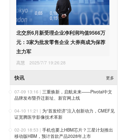
北交所6月新受理企业净利润均值9566万
元：3家为批发零售企业 大券商成为保荐
主力军
高慧
2025/7/7 19:26:28
快讯
更多
07-09 13:16
|
三重焕新，启航未来——Pivotal中文
品牌发布暨乔迁新址、新官网上线
04-10 11:21
|
为“首发经济”注入创新动力，CMEF见
证宽腾医学影像技术革新
02-20 18:53
|
手机也要上HBM芯片？三星计划推出
移动版HBM，预计首款产品2028年上市