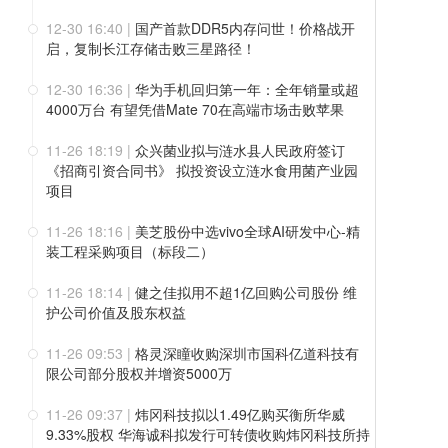
12-30 16:40
|
国产首款DDR5内存问世！价格战开
启，复制长江存储击败三星路径！
12-30 16:36
|
华为手机回归第一年：全年销量或超
4000万台 有望凭借Mate 70在高端市场击败苹果
11-26 18:19
|
众兴菌业拟与涟水县人民政府签订
《招商引资合同书》 拟投资设立涟水食用菌产业园
项目
11-26 18:16
|
美芝股份中选vivo全球AI研发中心-精
装工程采购项目（标段二）
11-26 18:14
|
健之佳拟用不超1亿回购公司股份 维
护公司价值及股东权益
11-26 09:53
|
格灵深瞳收购深圳市国科亿道科技有
限公司部分股权并增资5000万
11-26 09:37
|
炜冈科技拟以1.49亿购买衡所华威
9.33%股权 华海诚科拟发行可转债收购炜冈科技所持