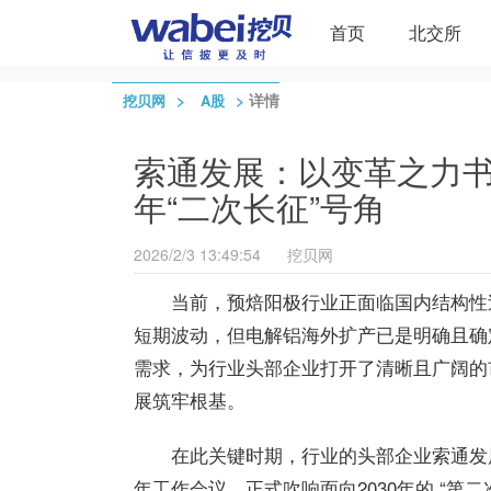
首页
北交所
>
>
详情
挖贝网
A股
索通发展：以变革之力书
年“二次长征”号角
2026/2/3 13:49:54
挖贝网
当前，预焙阳极行业正面临国内结构性
短期波动，但电解铝海外扩产已是明确且确
需求，为行业头部企业打开了清晰且广阔的
展筑牢根基。
在此关键时期，行业的头部企业索通发展（6
年工作会议，正式吹响面向2030年的 “第