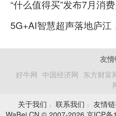
“什么值得买”发布7月消
友情
好牛网
中国经济网
东方财富
关于我们
联系我们
友情链
┊
┊
WaBei.CN © 2007-2026
京ICP备1