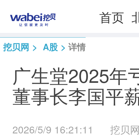
首页
挖贝网
>
A股
>
详情
广生堂2025年
董事长李国平薪酬
2026/5/9 16:21:11
挖贝