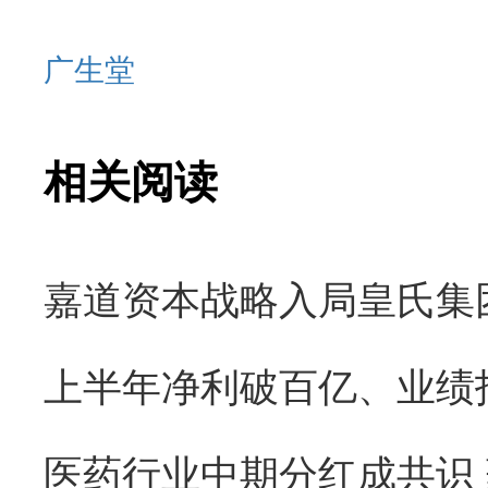
广生堂
相关阅读
医药行业中期分红成共识