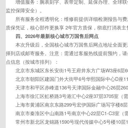
增值服务：腕表刻字、表带定制、延保办理、全球联
监控保障安全）。
所有服务全程透明化：维修前提供详细检测报告与费
质保凭证，核心部件更换享 2年官方质保，彻底打消表主
四、2026年
最
新核心城市万国售后网点
本次升级后，全国核心城市万国售后网点地址全面更
择到店或邮寄服务。注意：需通过客服热线提前预约，请
点信息（按城市排列）：
北京市东城区东长安街1号王府井东方广场W3座6层6
北京市朝阳区建国门外大街甲6号华熙国际中心D座11
天津市和平区赤峰道136号天津国际金融中心26层26
上海市徐汇区虹桥路3号港汇中心2座37层3705室（
上海市黄浦区南京东路299号宏伊国际广场写字楼8层
南京市秦淮区中山南路1号南京中心22层C1-C3室（
常州市新北区龙锦路1590号现代传媒中心5号楼10层