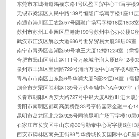
东莞市东城街道鸿福东路1号民盈国贸中心T1写字楼9
无锡市梁溪区人民中路139号恒隆广场写字楼1座11层
南通市崇川区工农路57号圆融广场写字楼16层1603
苏州市苏州工业园区星港街199号苏州中心办公楼C座
武汉市江汉区解放大道686号世界贸易大厦38层09
南宁市青秀区金湖路59号地王大厦12楼1224室（需
合肥市蜀山区潜山路111号万象城华润大厦B座12楼
泉州市丰泽区宝洲路729号浦西万达中心写字楼A座7
青岛市市南区山东路6号华润大厦B座22层04室（需
烟台市芝罘区胜利路139号万达金融中心A座907室
长春市朝阳区西安大路727号中银大厦A座(旺进大厦)
贵阳市南明区都司高架桥路33号亨特国际金融中心14
昆明市盘龙区北京路928号同德昆明广场写字楼10层
石家庄市长安区中山东路39号勒泰中心写字楼B座13
西安市碑林区南关正街88号华侨城长安国际中心E座6