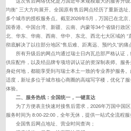
这次售后网络优化是万国近年来规模
最
大的服务升级
均衡” 三大方向展开。全国原有售后网点经历了重新选
多个城市的授权服务点。截至2026年5月，万国已在北
国
香港
、
中国
台湾
、新疆、云南、内蒙等34个省级行政
北、华东、华南、西南、华中、东北、西北七大区域的 “直
彻底解决了以往部分地区“售后难、距离远、预约久”的痛
所有升级后的网点均通过瑞士日内瓦总部严格认证，统
供应配件，以及经品牌专项培训认证的资深制表师。服务
身处何地，都能享受到与瑞士本土一致的专业养护服务。
适度，新址多位于城市核心商圈的高端写字楼，优化了服
体验。
二、服务热线：全国统一，一键直达
为了方便表主快速对接售后需求，2026年万国中国
服务时间为 8:00-22:00，全年无休，提供一站式全流程
全国售后网点地址、营业时间查询；