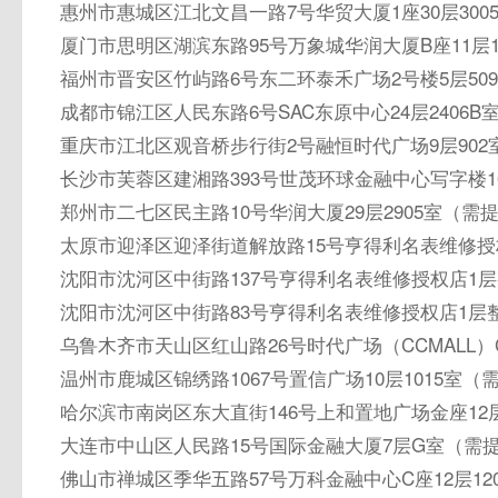
惠州市惠城区江北文昌一路7号华贸大厦1座30层30
厦门市思明区湖滨东路95号万象城华润大厦B座11层1
福州市晋安区竹屿路6号东二环泰禾广场2号楼5层50
成都市锦江区人民东路6号SAC东原中心24层2406
重庆市江北区观音桥步行街2号融恒时代广场9层90
长沙市芙蓉区建湘路393号世茂环球金融中心写字楼10
郑州市二七区民主路10号华润大厦29层2905室（需
太原市迎泽区迎泽街道解放路15号亨得利名表维修授
沈阳市沈河区中街路137号亨得利名表维修授权店1
沈阳市沈河区中街路83号亨得利名表维修授权店1层
乌鲁木齐市天山区红山路26号时代广场（CCMALL）C
温州市鹿城区锦绣路1067号置信广场10层1015室（
哈尔滨市南岗区东大直街146号上和置地广场金座12层
大连市中山区人民路15号国际金融大厦7层G室（需
佛山市禅城区季华五路57号万科金融中心C座12层12