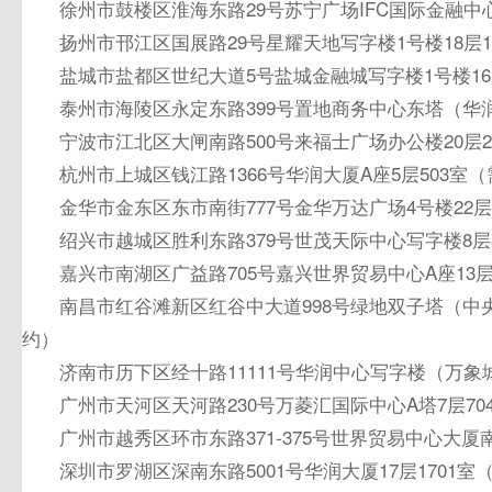
徐州市鼓楼区淮海东路29号苏宁广场IFC国际金融中心
扬州市邗江区国展路29号星耀天地写字楼1号楼18层1
盐城市盐都区世纪大道5号盐城金融城写字楼1号楼16
泰州市海陵区永定东路399号置地商务中心东塔（华润
宁波市江北区大闸南路500号来福士广场办公楼20层2
杭州市上城区钱江路1366号华润大厦A座5层503室
金华市金东区东市南街777号金华万达广场4号楼22层
绍兴市越城区胜利东路379号世茂天际中心写字楼8层
嘉兴市南湖区广益路705号嘉兴世界贸易中心A座13层
南昌市红谷滩新区红谷中大道998号绿地双子塔（中央
约）
济南市历下区经十路11111号华润中心写字楼（万象城
广州市天河区天河路230号万菱汇国际中心A塔7层7
广州市越秀区环市东路371-375号世界贸易中心大厦南
深圳市罗湖区深南东路5001号华润大厦17层1701