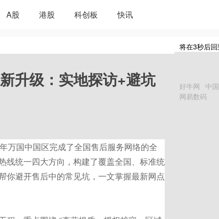
A股
港股
科创板
快讯
将在
3
秒后回
全新升级：实地探访+避坑
好牛网
中国
网易数码
6年万国中国区完成了全国售后服务网络的全
热线统一四大方向，构建了覆盖全国、标准统
帮你避开售后中的常见坑，一文掌握
最
新网点