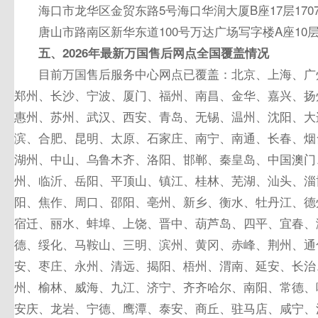
海口市龙华区金贸东路5号海口华润大厦B座17层17
唐山市路南区新华东道100号万达广场写字楼A座10层
五、2026年
最
新万国售后网点全国覆盖情况
目前万国售后服务中心网点已覆盖：北京、上海、广
郑州、长沙、宁波、厦门、福州、南昌、金华、嘉兴、扬
惠州、苏州、武汉、西安、青岛、无锡、温州、沈阳、大
滨、合肥、昆明、太原、石家庄、南宁、南通、长春、烟
湖州、中山、乌鲁木齐、洛阳、邯郸、秦皇岛、
中国
澳门
州、临沂、岳阳、平顶山、镇江、桂林、芜湖、汕头、淄
阳、焦作、周口、邵阳、亳州、新乡、衡水、牡丹江、德
宿迁、丽水、蚌埠、上饶、晋中、葫芦岛、四平、宜春、
德、绥化、马鞍山、三明、滨州、黄冈、赤峰、荆州、通
安、枣庄、永州、清远、揭阳、梧州、渭南、延安、长治
州、榆林、威海、九江、济宁、齐齐哈尔、南阳、常德、
安庆、龙岩、宁德、鹰潭、泰安、商丘、驻马店、咸宁、