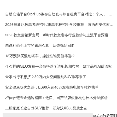
自助仓储平台StorHub趣存自助仓与综合租房平台对比：个人 、 企业储物选哪家更专业
2026最新职教高考班招生/职高学校招生学校推荐！陕西西安优质职业高中权威榜单发布
2026软文营销新变局：AI时代软文发布行业趋势与主流平台深度解析
未盈利药企上市的账怎么算：从烧钱到回血
18万预算买混动轿车，操控性谁更值得选？
什么样的GEO发稿平台值得选？适配长期布局，筑牢品牌AI话语权
全家出行不想挤？30万内大空间混动SUV推荐来了
安全健康双优之选，ES90入选40万左右纯电轿车推荐榜单
柜体铰链五金选购指南：进口、国产品牌依据核心技术分层解析
二胎家庭长途自驾SUV推荐，沃尔沃XC60品质之选
将在
3
秒后回到