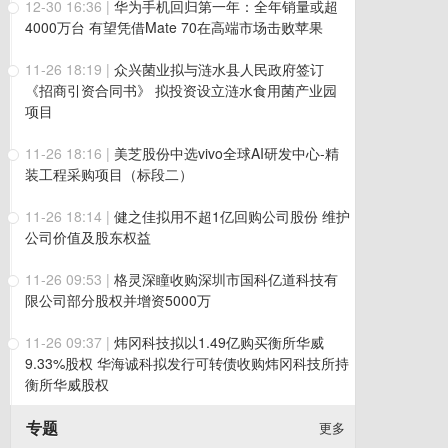
12-30 16:36
|
华为手机回归第一年：全年销量或超
4000万台 有望凭借Mate 70在高端市场击败苹果
11-26 18:19
|
众兴菌业拟与涟水县人民政府签订
《招商引资合同书》 拟投资设立涟水食用菌产业园
项目
11-26 18:16
|
美芝股份中选vivo全球AI研发中心-精
装工程采购项目（标段二）
11-26 18:14
|
健之佳拟用不超1亿回购公司股份 维护
公司价值及股东权益
11-26 09:53
|
格灵深瞳收购深圳市国科亿道科技有
限公司部分股权并增资5000万
11-26 09:37
|
炜冈科技拟以1.49亿购买衡所华威
9.33%股权 华海诚科拟发行可转债收购炜冈科技所持
衡所华威股权
专题
更多