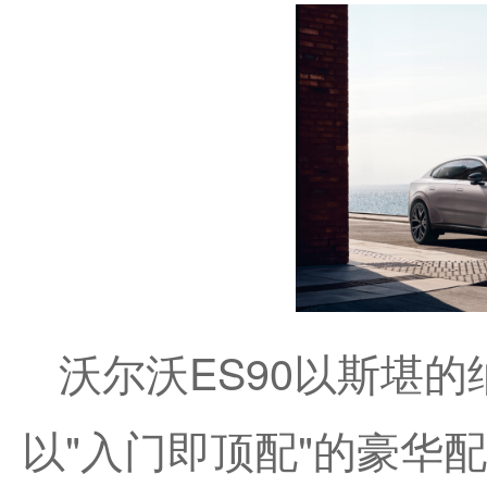
沃尔沃ES90以斯堪
以"入门即顶配"的豪华配