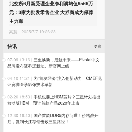
北交所6月新受理企业净利润均值9566万
元：3家为批发零售企业 大券商成为保荐
主力军
高慧
2025/7/7 19:26:28
快讯
更多
07-09 13:16
|
三重焕新，启航未来——Pivotal中文
品牌发布暨乔迁新址、新官网上线
04-10 11:21
|
为“首发经济”注入创新动力，CMEF见
证宽腾医学影像技术革新
02-20 18:53
|
手机也要上HBM芯片？三星计划推出
移动版HBM，预计首款产品2028年上市
12-30 16:40
|
国产首款DDR5内存问世！价格战开
启，复制长江存储击败三星路径！