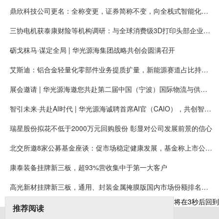
鼎欣科技公司更名：全称变更，证券简称不变，向全栈式智能化服务商升级
三协电机获泰康财险等机构调研：与全球消费级3D打印头部企业拓竹长期合作，有望获得大量新增客户需求
砺戈秣马·谋定全局 | 华光源海集团战略共创会圆满召开
艾斯迪：铝合金轻量化零部件业务提质扩量，新能源赛道占比持续提高
展会邀请 | 华光源海邀您共赴第二届中国（宁波）国际物流与供应链博览会，展位号：T01
智引未来·共赴AI时代 | 华光源海诚聘首席AI官（CAIO），共创智慧物流新未来！
瑞星股份拟花不低于2000万元回购股份 彰显对公司发展前景的信心
北交所邀8家公募基金座谈：促市场稳定健康发展，基金称上市公司质量持续提升
康泰装备挂牌新三板，超93%营收集中于第一大客户
高光新材挂牌新三板，通用、封装金属掩膜版国内市场份额排名第一
将在
3
秒后回到
推荐阅读