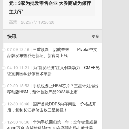
元：3家为批发零售企业 大券商成为保荐
主力军
高慧
2025/7/7 19:26:28
快讯
更多
07-09 13:16
|
三重焕新，启航未来——Pivotal中文
品牌发布暨乔迁新址、新官网上线
04-10 11:21
|
为“首发经济”注入创新动力，CMEF见
证宽腾医学影像技术革新
02-20 18:53
|
手机也要上HBM芯片？三星计划推出
移动版HBM，预计首款产品2028年上市
12-30 16:40
|
国产首款DDR5内存问世！价格战开
启，复制长江存储击败三星路径！
12-30 16:36
|
华为手机回归第一年：全年销量或超
4000万台 有望凭借Mate 70在高端市场击败苹果